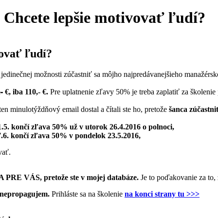
Chcete lepšie motivovať ľudí?
ovať ľudí?
jedinečnej možnosti zúčastniť sa môjho najpredávanejšieho manažérs
-
€, iba 110,- €.
Pre uplatnenie zľavy 50% je treba zaplatiť za školenie
en minulotýždňový email dostal a čítali ste ho, pretože
šanca zúčastni
1.5. končí zľava 50% už v utorok 26.4.2016 o polnoci,
 7.6. končí zľava 50% v pondelok 23.5.2016,
vať.
A PRE VÁS, pretože ste v mojej databáze.
Je to poďakovanie za to,
u nepropagujem.
Prihláste sa na školenie
na konci strany tu >>>