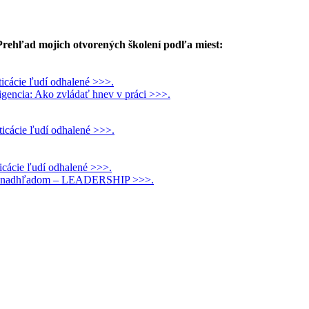
Prehľad mojich otvorených školení podľa miest:
icácie ľudí odhalené >>>.
igencia: Ako zvládať hnev v práci >>>.
icácie ľudí odhalené >>>.
cácie ľudí odhalené >>>.
 s nadhľadom – LEADERSHIP >>>.