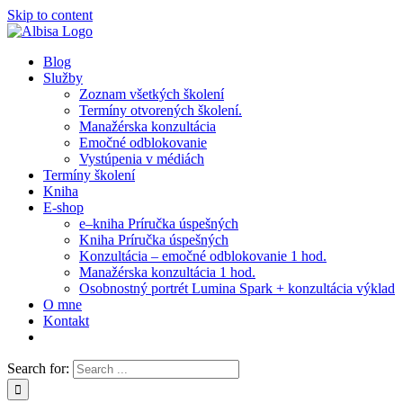
Skip to content
Blog
Služby
Zoznam všetkých školení
Termíny otvorených školení.
Manažérska konzultácia
Emočné odblokovanie
Vystúpenia v médiách
Termíny školení
Kniha
E-shop
e–kniha Príručka úspešných
Kniha Príručka úspešných
Konzultácia – emočné odblokovanie 1 hod.
Manažérska konzultácia 1 hod.
Osobnostný portrét Lumina Spark + konzultácia výklad
O mne
Kontakt
Search for: