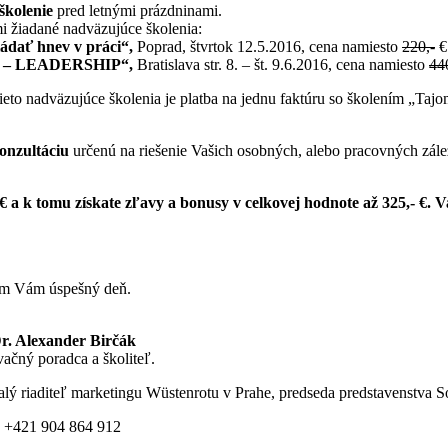
školenie
pred letnými prázdninami.
i žiadané nadväzujúce školenia:
ádať hnev v práci“,
Poprad, štvrtok 12.5.2016, cena namiesto
220,-
€ 
om – LEADERSHIP“,
Bratislava str. 8. – št. 9.6.2016, cena namiesto
44
eto nadväzujúce školenia je platba na jednu faktúru so školením „Taj
onzultáciu
určenú na riešenie Vašich osobných, alebo pracovných zálež
- € a k tomu získate zľavy a bonusy v celkovej hodnote až 325,- €.
em Vám úspešný deň.
. Alexander Birčák
ačný poradca a školiteľ.
lý riaditeľ marketingu Wüstenrotu v Prahe, predseda predstavenstva S
 +421 904 864 912