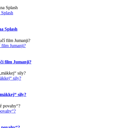
 Splash
na Splash
í film Jumanji?
učí film Jumanji?
kkej“ sily?
mäkkej“ sily?
povahy“?
é povahy“?