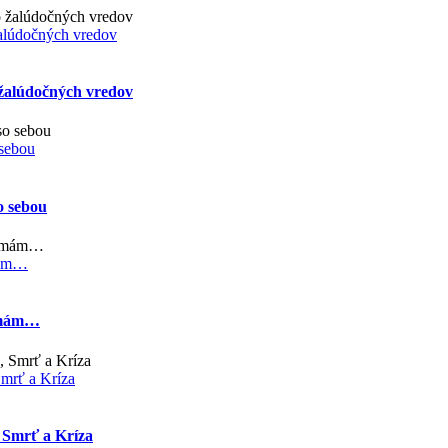
žalúdočných vredov
 žalúdočných vredov
 sebou
so sebou
mám…
nemám…
Smrť a Kríza
, Smrť a Kríza