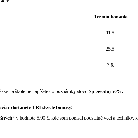
tách:
Termín konania
11.5.
25.5.
7.6.
ihláške na školenie napíšete do poznámky slovo
Spravodaj 50%.
aviac dostanete TRI skvelé bonusy!
ěšných“
v hodnote 5,90 €, kde som popísal podstatné veci a techniky, 