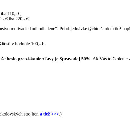
iba 110,- €,
0,-
€ iba 220,- €.
omstvo motivácie ľudí odhalené“. Pri objednávke týchto školení tiež n
itostí v hodnote 100,- €.
 Vaše heslo pre získanie zľavy je Spravodaj 50%
. Ak Vás to školenie 
okolovských strojíren
a tiež >>>
.)