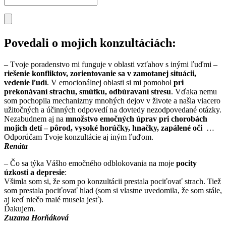
Povedali o mojich konzultáciách:
– Tvoje poradenstvo mi funguje v oblasti vzťahov s inými ľuďmi –
riešenie konfliktov, zorientovanie sa v zamotanej situácii,
vedenie ľudí
. V emocionálnej oblasti si mi pomohol
pri
prekonávaní strachu, smútku, odbúravaní stresu
. Vďaka nemu
som pochopila mechanizmy mnohých dejov v živote a našla viacero
užitočných a účinných odpovedí na dovtedy nezodpovedané otázky.
Nezabudnem aj na
množstvo emočných úprav pri chorobách
mojich detí – pôrod, vysoké horúčky, hnačky, zapálené oči
…
Odporúčam Tvoje konzultácie aj iným ľuďom.
Renáta
– Čo sa týka Vášho emočného odblokovania na moje
pocity
úzkosti a depresie
:
Všimla som si, že som po konzultácii prestala pociťovať strach. Tiež
som prestala pociťovať hlad (som si vlastne uvedomila, že som stále,
aj keď niečo malé musela jesť).
Ďakujem.
Zuzana Horňáková