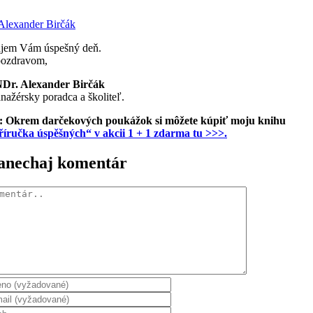
ajem Vám úspešný deň.
pozdravom,
Dr. Alexander Birčák
ažérsky poradca a školiteľ.
: Okrem darčekových poukážok si môžete kúpiť moju knihu
říručka úspěšných“ v akcii 1 + 1 zdarma tu >>>.
anechaj komentár
mentár