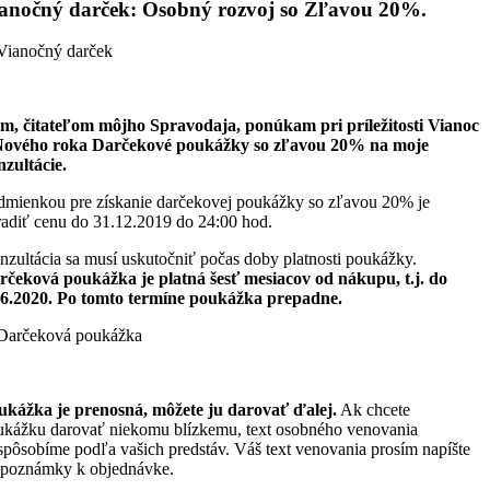
anočný darček: Osobný rozvoj so Zľavou 20%.
m, čitateľom môjho Spravodaja, ponúkam pri príležitosti Vianoc
Nového roka Darčekové poukážky so zľavou 20% na moje
nzultácie.
dmienkou pre získanie darčekovej poukážky so zľavou 20% je
radiť cenu do 31.12.2019 do 24:00 hod.
zultácia sa musí uskutočniť počas doby platnosti poukážky.
rčeková poukážka je platná šesť mesiacov od nákupu, t.j. do
.6.2020. Po tomto termíne poukážka prepadne.
ukážka je prenosná, môžete ju darovať ďalej.
Ak chcete
ukážku darovať niekomu blízkemu, text osobného venovania
spôsobíme podľa vašich predstáv. Váš text venovania prosím napíšte
 poznámky k objednávke.