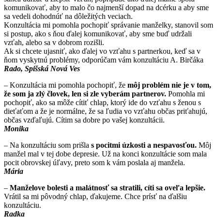
komunikovať, aby to malo čo najmenší dopad na dcérku a aby sme
sa vedeli dohodnúť na dôležitých veciach.
Konzultácia mi pomohla pochopiť správanie manželky, stanovil som
si postup, ako s ňou ďalej komunikovať, aby sme buď udržali
vzťah, alebo sa v dobrom rozišli.
Ak si chcete ujasniť, ako ďalej vo vzťahu s partnerkou, keď sa v
ňom vyskytnú problémy, odporúčam vám konzultáciu A. Birčáka
Rado, Spišská Nová Ves
– Konzultácia mi pomohla pochopiť, že
môj problém nie je v tom,
že som ja zlý človek, len si zle vyberám partnerov.
Pomohla mi
pochopiť, ako sa môže cítiť chlap, ktorý ide do vzťahu s ženou s
dieťaťom a že je normálne, že sa ľudia vo vzťahu občas priťahujú,
občas vzďaľujú. Cítim sa dobre po vašej konzultácii.
Monika
– Na konzultáciu som prišla
s pocitmi úzkosti a nespavosťou.
Môj
manžel mal v tej dobe depresie. Už na konci konzultácie som mala
pocit obrovskej úľavy, preto som k vám poslala aj manžela.
Mária
–
Manželove bolesti a malátnosť sa stratili, cíti sa oveľa lepšie.
Vrátil sa mi pôvodný chlap, ďakujeme. Chce prísť na ďalšiu
konzultáciu.
Radka