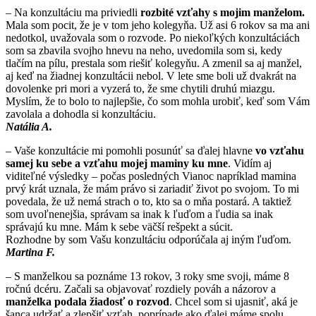
– Na konzultáciu ma priviedli
rozbité vzťahy s mojim manželom.
Mala som pocit, že je v tom jeho kolegyňa. Už asi 6 rokov sa ma ani
nedotkol, uvažovala som o rozvode. Po niekoľkých konzultáciách
som sa zbavila svojho hnevu na neho, uvedomila som si, kedy
tlačím na pílu, prestala som riešiť kolegyňu. A zmenil sa aj manžel,
aj keď na žiadnej konzultácii nebol. V lete sme boli už dvakrát na
dovolenke pri mori a vyzerá to, že sme chytili druhú miazgu.
Myslím, že to bolo to najlepšie, čo som mohla urobiť, keď som Vám
zavolala a dohodla si konzultáciu.
Natália A.
– Vaše konzultácie mi pomohli posunúť sa ďalej hlavne
vo vzťahu
samej ku sebe a vzťahu mojej maminy ku mne
. Vidím aj
viditeľné výsledky – počas posledných Vianoc napríklad mamina
prvý krát uznala, že mám právo si zariadiť život po svojom. To mi
povedala, že už nemá strach o to, kto sa o mňa postará. A taktiež
som uvoľnenejšia, správam sa inak k ľuďom a ľudia sa inak
správajú ku mne. Mám k sebe väčší rešpekt a súcit.
Rozhodne by som Vašu konzultáciu odporúčala aj iným ľuďom.
Martina F.
– S manželkou sa poznáme 13 rokov, 3 roky sme svoji, máme 8
ročnú dcéru. Začali sa objavovať rozdiely pováh a názorov a
manželka podala žiadosť o rozvod
. Chcel som si ujasniť, aká je
šanca udržať a zlepšiť vzťah, poprípade ako ďalej máme spolu