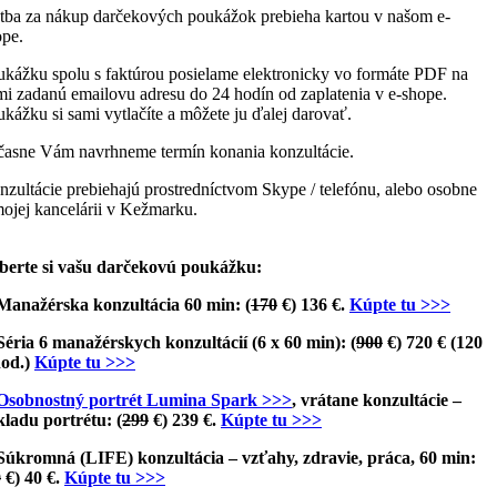
atba za nákup darčekových poukážok prebieha kartou v našom e-
ope.
ukážku spolu s faktúrou posielame elektronicky vo formáte PDF na
i zadanú emailovu adresu do 24 hodín od zaplatenia v e-shope.
kážku si sami vytlačíte a môžete ju ďalej darovať.
časne Vám navrhneme termín konania konzultácie.
zultácie prebiehajú prostredníctvom Skype / telefónu, alebo osobne
ojej kancelárii v Kežmarku.
berte si vašu darčekovú poukážku:
 Manažérska konzultácia 60 min: (
170
€) 136 €.
Kúpte tu >>>
 Séria 6 manažérskych konzultácií (6 x 60 min): (
900
€) 720 € (120
hod.)
Kúpte tu >>>
Osobnostný portrét Lumina Spark >>>
, vrátane konzultácie –
kladu portrétu: (
299
€) 239 €.
Kúpte tu >>>
 Súkromná (LIFE) konzultácia – vzťahy, zdravie, práca, 60 min:
0
€) 40 €.
Kúpte tu >>>