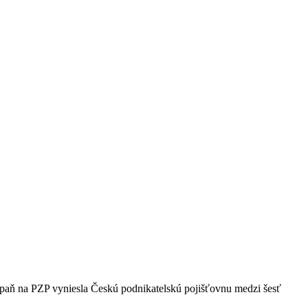
mpaň na PZP vyniesla Českú podnikatelskú pojišťovnu medzi šesť