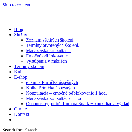
Skip to content
Blog
Služby
Zoznam všetkých školení
Termíny otvorených školení.
Manažérska konzultácia
Emočné odblokovanie
Vystúpenia v médiách
Termíny školení
Kniha
E-shop
e–kniha Príručka úspešných
Kniha Príručka úspešných
Konzultácia – emočné odblokovanie 1 hod.
Manažérska konzultácia 1 hod.
Osobnostný portrét Lumina Spark + konzultácia výklad
O mne
Kontakt
Search for: