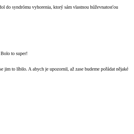
upadol do syndrómu vyhorenia, ktorý sám vlastnou húževnatosťou
 Bolo to super!
e jim to líbilo. A abych je upozornil, až zase budeme pořádat nějaké