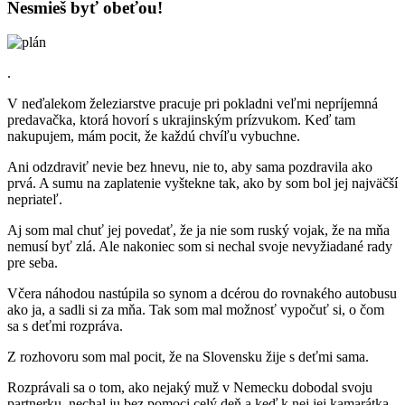
Nesmieš byť obeťou!
.
V neďalekom železiarstve pracuje pri pokladni veľmi nepríjemná
predavačka, ktorá hovorí s ukrajinským prízvukom. Keď tam
nakupujem, mám pocit, že každú chvíľu vybuchne.
Ani odzdraviť nevie bez hnevu, nie to, aby sama pozdravila ako
prvá. A sumu na zaplatenie vyštekne tak, ako by som bol jej najväčší
nepriateľ.
Aj som mal chuť jej povedať, že ja nie som ruský vojak, že na mňa
nemusí byť zlá. Ale nakoniec som si nechal svoje nevyžiadané rady
pre seba.
Včera náhodou nastúpila so synom a dcérou do rovnakého autobusu
ako ja, a sadli si za mňa. Tak som mal možnosť vypočuť si, o čom
sa s deťmi rozpráva.
Z rozhovoru som mal pocit, že na Slovensku žije s deťmi sama.
Rozprávali sa o tom, ako nejaký muž v Nemecku dobodal svoju
partnerku, nechal ju bez pomoci celý deň a keď k nej jej kamarátka