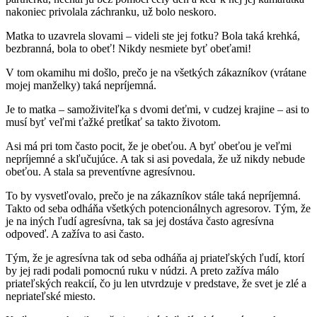
nakoniec privolala záchranku, už bolo neskoro.
Matka to uzavrela slovami – videli ste jej fotku? Bola taká krehká,
bezbranná, bola to obeť! Nikdy nesmiete byť obeťami!
V tom okamihu mi došlo, prečo je na všetkých zákazníkov (vrátane
mojej manželky) taká nepríjemná.
Je to matka – samoživiteľka s dvomi deťmi, v cudzej krajine – asi to
musí byť veľmi ťažké pretĺkať sa takto životom.
Asi má pri tom často pocit, že je obeťou. A byť obeťou je veľmi
nepríjemné a skľučujúce. A tak si asi povedala, že už nikdy nebude
obeťou. A stala sa preventívne agresívnou.
To by vysvetľovalo, prečo je na zákazníkov stále taká nepríjemná.
Takto od seba odháňa všetkých potencionálnych agresorov. Tým, že
je na iných ľudí agresívna, tak sa jej dostáva často agresívna
odpoveď. A zažíva to asi často.
Tým, že je agresívna tak od seba odháňa aj priateľských ľudí, ktorí
by jej radi podali pomocnú ruku v núdzi. A preto zažíva málo
priateľských reakcií, čo ju len utvrdzuje v predstave, že svet je zlé a
nepriateľské miesto.