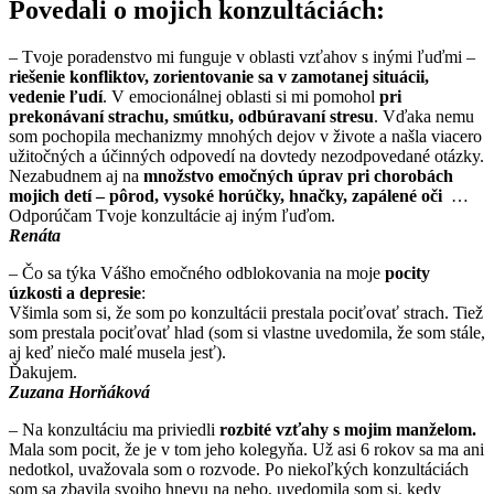
Povedali o mojich konzultáciách:
– Tvoje poradenstvo mi funguje v oblasti vzťahov s inými ľuďmi –
riešenie konfliktov, zorientovanie sa v zamotanej situácii,
vedenie ľudí
. V emocionálnej oblasti si mi pomohol
pri
prekonávaní strachu, smútku, odbúravaní stresu
. Vďaka nemu
som pochopila mechanizmy mnohých dejov v živote a našla viacero
užitočných a účinných odpovedí na dovtedy nezodpovedané otázky.
Nezabudnem aj na
množstvo emočných úprav pri chorobách
mojich detí – pôrod, vysoké horúčky, hnačky, zapálené oči
…
Odporúčam Tvoje konzultácie aj iným ľuďom.
Renáta
– Čo sa týka Vášho emočného odblokovania na moje
pocity
úzkosti a depresie
:
Všimla som si, že som po konzultácii prestala pociťovať strach. Tiež
som prestala pociťovať hlad (som si vlastne uvedomila, že som stále,
aj keď niečo malé musela jesť).
Ďakujem.
Zuzana Horňáková
– Na konzultáciu ma priviedli
rozbité vzťahy s mojim manželom.
Mala som pocit, že je v tom jeho kolegyňa. Už asi 6 rokov sa ma ani
nedotkol, uvažovala som o rozvode. Po niekoľkých konzultáciách
som sa zbavila svojho hnevu na neho, uvedomila som si, kedy