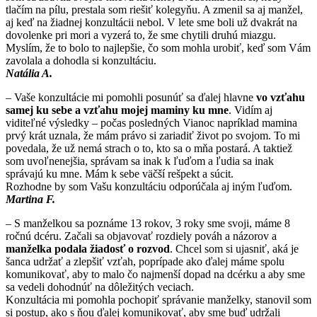
tlačím na pílu, prestala som riešiť kolegyňu. A zmenil sa aj manžel,
aj keď na žiadnej konzultácii nebol. V lete sme boli už dvakrát na
dovolenke pri mori a vyzerá to, že sme chytili druhú miazgu.
Myslím, že to bolo to najlepšie, čo som mohla urobiť, keď som Vám
zavolala a dohodla si konzultáciu.
Natália A.
– Vaše konzultácie mi pomohli posunúť sa ďalej hlavne
vo vzťahu
samej ku sebe a vzťahu mojej maminy ku mne
. Vidím aj
viditeľné výsledky – počas posledných Vianoc napríklad mamina
prvý krát uznala, že mám právo si zariadiť život po svojom. To mi
povedala, že už nemá strach o to, kto sa o mňa postará. A taktiež
som uvoľnenejšia, správam sa inak k ľuďom a ľudia sa inak
správajú ku mne. Mám k sebe väčší rešpekt a súcit.
Rozhodne by som Vašu konzultáciu odporúčala aj iným ľuďom.
Martina F.
– S manželkou sa poznáme 13 rokov, 3 roky sme svoji, máme 8
ročnú dcéru. Začali sa objavovať rozdiely pováh a názorov a
manželka podala žiadosť o rozvod
. Chcel som si ujasniť, aká je
šanca udržať a zlepšiť vzťah, poprípade ako ďalej máme spolu
komunikovať, aby to malo čo najmenší dopad na dcérku a aby sme
sa vedeli dohodnúť na dôležitých veciach.
Konzultácia mi pomohla pochopiť správanie manželky, stanovil som
si postup, ako s ňou ďalej komunikovať, aby sme buď udržali