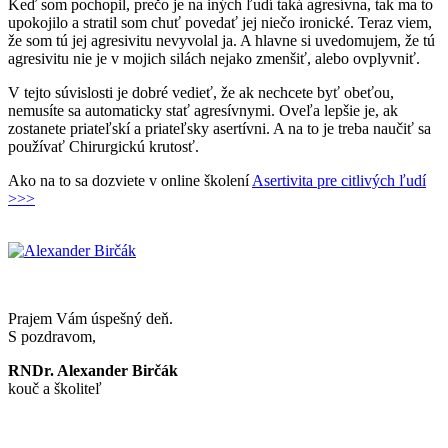
Keď som pochopil, prečo je na iných ľudí taká agresívna, tak ma to
upokojilo a stratil som chuť povedať jej niečo ironické. Teraz viem,
že som tú jej agresivitu nevyvolal ja. A hlavne si uvedomujem, že tú
agresivitu nie je v mojich silách nejako zmenšiť, alebo ovplyvniť.
V tejto súvislosti je dobré vedieť, že ak nechcete byť obeťou,
nemusíte sa automaticky stať agresívnymi. Oveľa lepšie je, ak
zostanete priateľskí a priateľsky asertívni. A na to je treba naučiť sa
používať Chirurgickú krutosť.
Ako na to sa dozviete v online školení
Asertivita pre citlivých ľudí
>>>
Prajem Vám úspešný deň.
S pozdravom,
RNDr. Alexander Birčák
kouč a školiteľ