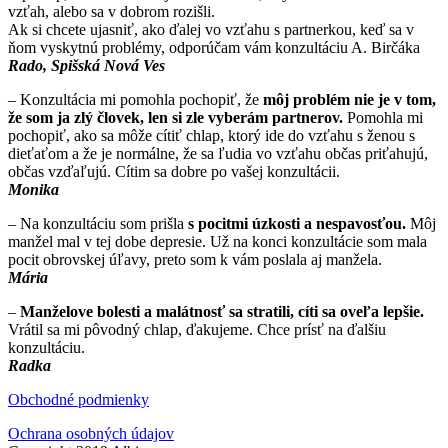
vzťah, alebo sa v dobrom rozišli.
Ak si chcete ujasniť, ako ďalej vo vzťahu s partnerkou, keď sa v
ňom vyskytnú problémy, odporúčam vám konzultáciu A. Birčáka
Rado, Spišská Nová Ves
– Konzultácia mi pomohla pochopiť, že
môj problém nie je v tom,
že som ja zlý človek, len si zle vyberám partnerov.
Pomohla mi
pochopiť, ako sa môže cítiť chlap, ktorý ide do vzťahu s ženou s
dieťaťom a že je normálne, že sa ľudia vo vzťahu občas priťahujú,
občas vzďaľujú. Cítim sa dobre po vašej konzultácii.
Monika
– Na konzultáciu som prišla
s pocitmi úzkosti a nespavosťou.
Môj
manžel mal v tej dobe depresie. Už na konci konzultácie som mala
pocit obrovskej úľavy, preto som k vám poslala aj manžela.
Mária
–
Manželove bolesti a malátnosť sa stratili, cíti sa oveľa lepšie.
Vrátil sa mi pôvodný chlap, ďakujeme. Chce prísť na ďalšiu
konzultáciu.
Radka
Obchodné podmienky
Ochrana osobných údajov