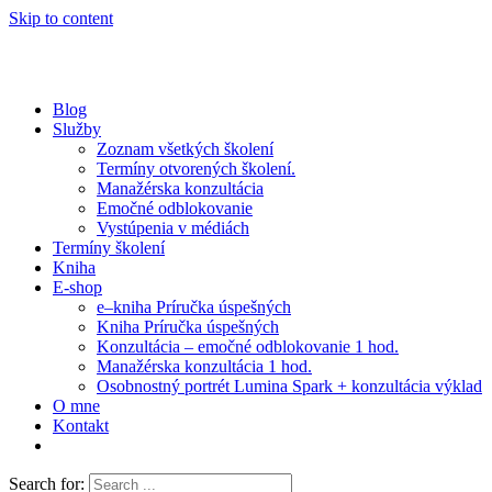
Skip to content
Blog
Služby
Zoznam všetkých školení
Termíny otvorených školení.
Manažérska konzultácia
Emočné odblokovanie
Vystúpenia v médiách
Termíny školení
Kniha
E-shop
e–kniha Príručka úspešných
Kniha Príručka úspešných
Konzultácia – emočné odblokovanie 1 hod.
Manažérska konzultácia 1 hod.
Osobnostný portrét Lumina Spark + konzultácia výklad
O mne
Kontakt
Search for: