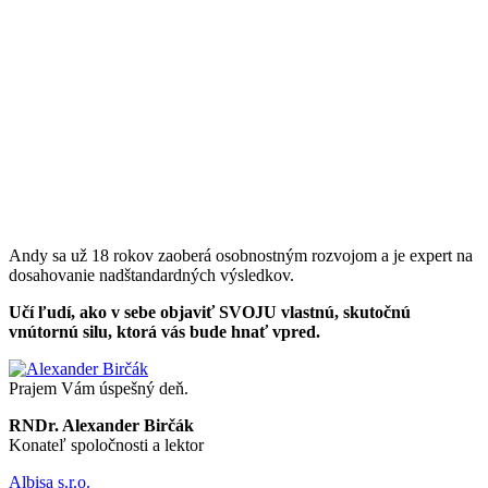
Andy sa už 18 rokov zaoberá osobnostným rozvojom a je expert na
dosahovanie nadštandardných výsledkov.
Učí ľudí, ako v sebe objaviť SVOJU vlastnú, skutočnú
vnútornú silu, ktorá vás bude hnať vpred.
Prajem Vám úspešný deň.
RNDr. Alexander Birčák
Konateľ spoločnosti a lektor
Albisa s.r.o.