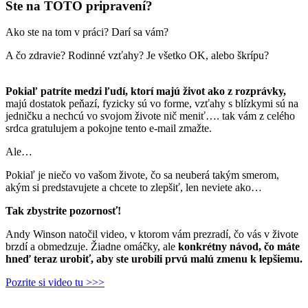
Ste na TOTO pripravení?
Ako ste na tom v práci? Darí sa vám?
A čo zdravie? Rodinné vzťahy? Je všetko OK, alebo škrípu?
Pokiaľ patríte medzi ľudí, ktorí majú život ako z rozprávky,
majú dostatok peňazí, fyzicky sú vo forme, vzťahy s blízkymi sú na
jedničku a nechcú vo svojom živote nič meniť…. tak vám z celého
srdca gratulujem a pokojne tento e-mail zmažte.
Ale…
Pokiaľ je niečo vo vašom živote, čo sa neuberá takým smerom,
akým si predstavujete a chcete to zlepšiť, len neviete ako…
Tak zbystrite pozornosť!
Andy Winson natočil video, v ktorom vám prezradí, čo vás v živote
brzdí a obmedzuje. Žiadne omáčky, ale
konkrétny návod, čo máte
hneď teraz urobiť, aby ste urobili prvú malú zmenu k lepšiemu.
Pozrite si video tu >>>