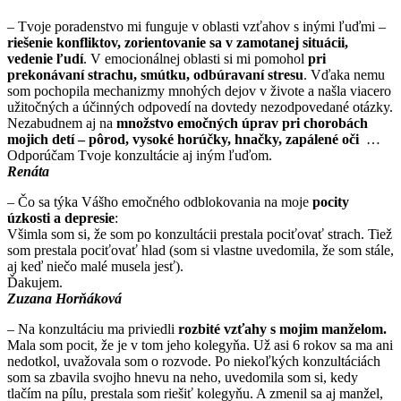
– Tvoje poradenstvo mi funguje v oblasti vzťahov s inými ľuďmi –
riešenie konfliktov, zorientovanie sa v zamotanej situácii,
vedenie ľudí
. V emocionálnej oblasti si mi pomohol
pri
prekonávaní strachu, smútku, odbúravaní stresu
. Vďaka nemu
som pochopila mechanizmy mnohých dejov v živote a našla viacero
užitočných a účinných odpovedí na dovtedy nezodpovedané otázky.
Nezabudnem aj na
množstvo emočných úprav pri chorobách
mojich detí – pôrod, vysoké horúčky, hnačky, zapálené oči
…
Odporúčam Tvoje konzultácie aj iným ľuďom.
Renáta
– Čo sa týka Vášho emočného odblokovania na moje
pocity
úzkosti a depresie
:
Všimla som si, že som po konzultácii prestala pociťovať strach. Tiež
som prestala pociťovať hlad (som si vlastne uvedomila, že som stále,
aj keď niečo malé musela jesť).
Ďakujem.
Zuzana Horňáková
– Na konzultáciu ma priviedli
rozbité vzťahy s mojim manželom.
Mala som pocit, že je v tom jeho kolegyňa. Už asi 6 rokov sa ma ani
nedotkol, uvažovala som o rozvode. Po niekoľkých konzultáciách
som sa zbavila svojho hnevu na neho, uvedomila som si, kedy
tlačím na pílu, prestala som riešiť kolegyňu. A zmenil sa aj manžel,