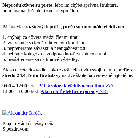
Neproduktívne sú preto,
lebo im chýba správna štruktúra,
potrebná na riešenie rôzneho typu úloh.
Päť najviac rozšírených príčin,
prečo sú tímy málo efektívne:
1. chýbajúca dôvera medzi členmi tímu.
2. vyhýbanie sa konštruktívnemu konfliktu.
3. nepreberanie záväzku a neangažovanosť.
4. nebratie kolegov na zodpovednosť za splnenie úloh.
5. nesústredenie sa na tímové výsledky.
Ak sa chcete dozvedieť, ako zvýšiť efektivitu svojho tímu, príďte
v
stredu 24.4.19 do Bratislavy
na dve školenia venované tejto téme:
9:00 – 12:00 hod.
Päť krokov k efektívnemu tímu >>>
13:00 – 16:00 hod.
Ako robiť efektívne porady >>>
Prajem Vám úspešný deň.
S pozdravom,