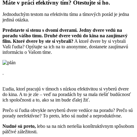
Máte v práci efektívny tím? Otestujte si ho.
Jednoduchým testom na efektivitu tímu a tímových porád je jedna
jediná otázka.
Predstavte si stenu s dvomi dverami. Jedny dvere vedú na
poradu vášho tímu. Druhé dvere vedú do kina na zaujímavý
film. Ktoré dvere by ste si vybrali?
A ktoré dvere by si vybrali
Vaši ľudia? Opýtajte sa ich na to anonymne, dostanete zaujímavú
informáciu o Vašom tíme.
.
Ľudia, ktorí pracujú v tímoch s nízkou efektivitou si vyberú dvere
do kina. A to je zle – veď na poradách by sa mala riešiť budúcnosť
ich spoločnosti a to, ako sa im bude ďalej žiť.
Prečo si ľudia obvykle nevyberú dvere vedúce na poradu? Prečo sú
porady neefektívne? To preto, lebo sú nudné a neproduktívne.
Nudné sú preto,
lebo sa na nich neriešia konštruktívnym spôsobom
pálčivé záležitosti.