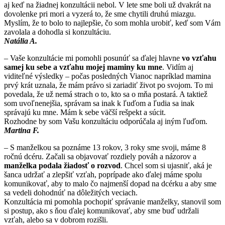
aj keď na žiadnej konzultácii nebol. V lete sme boli už dvakrát na
dovolenke pri mori a vyzerá to, že sme chytili druhú miazgu.
Myslím, že to bolo to najlepšie, čo som mohla urobiť, keď som Vám
zavolala a dohodla si konzultáciu.
Natália A.
– Vaše konzultácie mi pomohli posunúť sa ďalej hlavne
vo vzťahu
samej ku sebe a vzťahu mojej maminy ku mne
. Vidím aj
viditeľné výsledky – počas posledných Vianoc napríklad mamina
prvý krát uznala, že mám právo si zariadiť život po svojom. To mi
povedala, že už nemá strach o to, kto sa o mňa postará. A taktiež
som uvoľnenejšia, správam sa inak k ľuďom a ľudia sa inak
správajú ku mne. Mám k sebe väčší rešpekt a súcit.
Rozhodne by som Vašu konzultáciu odporúčala aj iným ľuďom.
Martina F.
– S manželkou sa poznáme 13 rokov, 3 roky sme svoji, máme 8
ročnú dcéru. Začali sa objavovať rozdiely pováh a názorov a
manželka podala žiadosť o rozvod
. Chcel som si ujasniť, aká je
šanca udržať a zlepšiť vzťah, poprípade ako ďalej máme spolu
komunikovať, aby to malo čo najmenší dopad na dcérku a aby sme
sa vedeli dohodnúť na dôležitých veciach.
Konzultácia mi pomohla pochopiť správanie manželky, stanovil som
si postup, ako s ňou ďalej komunikovať, aby sme buď udržali
vzťah, alebo sa v dobrom rozišli.