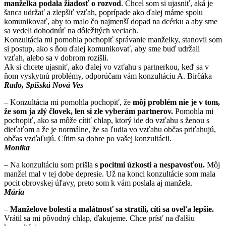
manželka podala žiadosť o rozvod
. Chcel som si ujasniť, aká je
šanca udržať a zlepšiť vzťah, poprípade ako ďalej máme spolu
komunikovať, aby to malo čo najmenší dopad na dcérku a aby sme
sa vedeli dohodnúť na dôležitých veciach.
Konzultácia mi pomohla pochopiť správanie manželky, stanovil som
si postup, ako s ňou ďalej komunikovať, aby sme buď udržali
vzťah, alebo sa v dobrom rozišli.
Ak si chcete ujasniť, ako ďalej vo vzťahu s partnerkou, keď sa v
ňom vyskytnú problémy, odporúčam vám konzultáciu A. Birčáka
Rado, Spišská Nová Ves
– Konzultácia mi pomohla pochopiť, že
môj problém nie je v tom,
že som ja zlý človek, len si zle vyberám partnerov.
Pomohla mi
pochopiť, ako sa môže cítiť chlap, ktorý ide do vzťahu s ženou s
dieťaťom a že je normálne, že sa ľudia vo vzťahu občas priťahujú,
občas vzďaľujú. Cítim sa dobre po vašej konzultácii.
Monika
– Na konzultáciu som prišla
s pocitmi úzkosti a nespavosťou.
Môj
manžel mal v tej dobe depresie. Už na konci konzultácie som mala
pocit obrovskej úľavy, preto som k vám poslala aj manžela.
Mária
–
Manželove bolesti a malátnosť sa stratili, cíti sa oveľa lepšie.
Vrátil sa mi pôvodný chlap, ďakujeme. Chce prísť na ďalšiu