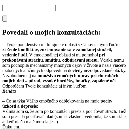
Povedali o mojich konzultáciách:
– Tvoje poradenstvo mi funguje v oblasti vzťahov s inými ľuďmi –
riešenie konfliktov, zorientovanie sa v zamotanej situácii,
vedenie ľudí
. V emocionálnej oblasti si mi pomohol
pri
prekonávaní strachu, smútku, odbúravaní stresu
. Vďaka nemu
som pochopila mechanizmy mnohých dejov v živote a našla viacero
užitočných a účinných odpovedí na dovtedy nezodpovedané otázky.
Nezabudnem aj na
množstvo emočných úprav pri chorobách
mojich detí – pôrod, vysoké horúčky, hnačky, zapálené oči
…
Odporúčam Tvoje konzultácie aj iným ľuďom.
Renáta
– Čo sa týka Vášho emočného odblokovania na moje
pocity
úzkosti a depresie
:
Všimla som si, že som po konzultácii prestala pociťovať strach. Tiež
som prestala pociťovať hlad (som si vlastne uvedomila, že som stále,
aj keď niečo malé musela jesť).
Ďakujem.