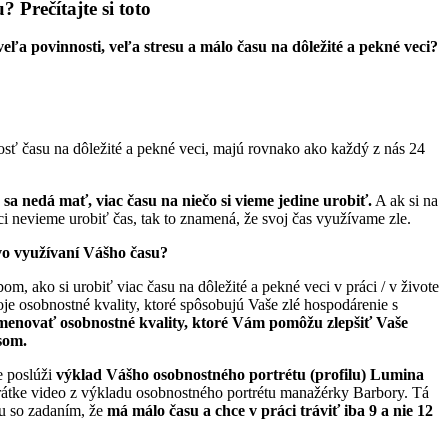
 Prečítajte si toto
eľa povinnosti, veľa stresu a málo času na dôležité a pekné veci?
osť času na dôležité a pekné veci, majú rovnako ako každý z nás 24
 sa nedá mať, viac času na niečo si vieme jedine urobiť.
A ak si na
ci nevieme urobiť čas, tak to znamená, že svoj čas využívame zle.
 vo využívaní Vášho času?
m, ako si urobiť viac času na dôležité a pekné veci v práci / v živote
je osobnostné kvality, ktoré spôsobujú Vaše zlé hospodárenie s
enovať osobnostné kvality, ktoré Vám pomôžu zlepšiť Vaše
som.
 poslúži
výklad Vášho osobnostného portrétu (profilu) Lumina
krátke video z výkladu osobnostného portrétu manažérky Barbory. Tá
iu so zadaním, že
má málo času a chce v práci tráviť iba 9 a nie 12