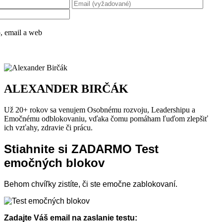
, email a web
ALEXANDER BIRČÁK
Už 20+ rokov sa venujem Osobnému rozvoju, Leadershipu a
Emočnému odblokovaniu, vďaka čomu pomáham ľuďom zlepšiť
ich vzťahy, zdravie či prácu.
Stiahnite si ZADARMO Test
emočných blokov
Behom chvíľky zistíte, či ste emočne zablokovaní.
Zadajte Váš email na zaslanie testu: