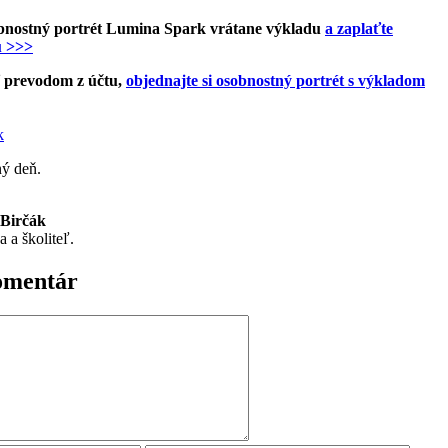
obnostný portrét Lumina Spark vrátane výkladu
a zaplaťte
u >>>
ť prevodom z účtu,
objednajte si osobnostný portrét s výkladom
ý deň.
Birčák
 a školiteľ.
omentár