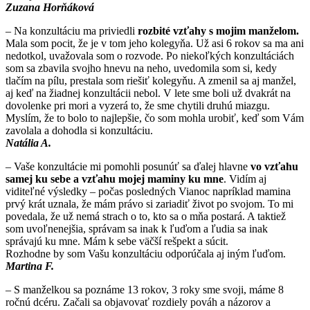
Zuzana Horňáková
– Na konzultáciu ma priviedli
rozbité vzťahy s mojim manželom.
Mala som pocit, že je v tom jeho kolegyňa. Už asi 6 rokov sa ma ani
nedotkol, uvažovala som o rozvode. Po niekoľkých konzultáciách
som sa zbavila svojho hnevu na neho, uvedomila som si, kedy
tlačím na pílu, prestala som riešiť kolegyňu. A zmenil sa aj manžel,
aj keď na žiadnej konzultácii nebol. V lete sme boli už dvakrát na
dovolenke pri mori a vyzerá to, že sme chytili druhú miazgu.
Myslím, že to bolo to najlepšie, čo som mohla urobiť, keď som Vám
zavolala a dohodla si konzultáciu.
Natália A.
– Vaše konzultácie mi pomohli posunúť sa ďalej hlavne
vo vzťahu
samej ku sebe a vzťahu mojej maminy ku mne
. Vidím aj
viditeľné výsledky – počas posledných Vianoc napríklad mamina
prvý krát uznala, že mám právo si zariadiť život po svojom. To mi
povedala, že už nemá strach o to, kto sa o mňa postará. A taktiež
som uvoľnenejšia, správam sa inak k ľuďom a ľudia sa inak
správajú ku mne. Mám k sebe väčší rešpekt a súcit.
Rozhodne by som Vašu konzultáciu odporúčala aj iným ľuďom.
Martina F.
– S manželkou sa poznáme 13 rokov, 3 roky sme svoji, máme 8
ročnú dcéru. Začali sa objavovať rozdiely pováh a názorov a