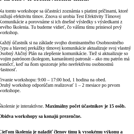
Na tomto workshope sa účastníci zoznámia s piatimi príčinami, ktoré
znižujú efektivitu tímov. Znova si urobia Test Efektivity Tímovej
Komunikácie a porovnáme si ich dnešné výsledky s výsledkami z
prvého školenia. Tu budeme vidieť, čo vášmu tímu priniesol prvý
workshop.
Každý účastník si na základe svojho dominantného Osobnostného
Typu a hlavnej prekážky tímovej komunikácie aktualizuje svoj vlastný
Osobný Akčný Plán na zlepšenie komunikácie. Tiež si aktualizuje so
svojim patrónom (kolegom, kamarátom) patronát – ako mu patrón má
pomôcť, keď na ňom spozoruje jeho neefektívnu osobnostnú
vlastnosť.
Trvanie workshopu: 9:00 – 17:00 hod, 1 hodina na obed.
Druhý workshop odporúčam realizovať 1 – 2 mesiace po prvom
workshope.
Školenie je interaktívne.
Maximálny počet účastníkov je 15 osôb.
Obidva workshopy sa konajú prezenčne.
Cieľom školenia je naladiť členov tímu k vysokému výkonu a