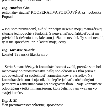
Ing. Bibiána Čáni
regionálny riaditeľ KOOPERATÍVA POISŤOVŇA a.s., pobočka
Poprad.
– Bol som prekvapený, aké sú princípy riešenia mojej manažérskej
situácie jednoduché a funkčné. S neuveriteľnou ľahkosťou si ma
priviedol k riešeniu tam, kde som ja žiadne nevidel. Ty si mi neradil,
ty si ma sprevádzal pri hľadaní mojej cesty.
Ing. Jaroslav Hudzík
konateľ Tatranská likérka s.r.o.
– Sériu 6 manažérskych konzultácií som si zvolil, pretože som bol
menovaný do predstavenstva našej spoločnosti a s tým prišla aj
zodpovednosť za spoločnosť, zamestnancov a výsledky. Na
konzultáciách som si ujasnil, ako lepšie jednať s obchodnými
partnermi a zamestnancami pri delegovaní úloh. Tvoje konzultácie
odporúčam všetkým manažérom, ktorí čelia novým výzvam vo
svojej kariére.
Ing. J. M.
člen predstavenstva výrobnej spoločnosti