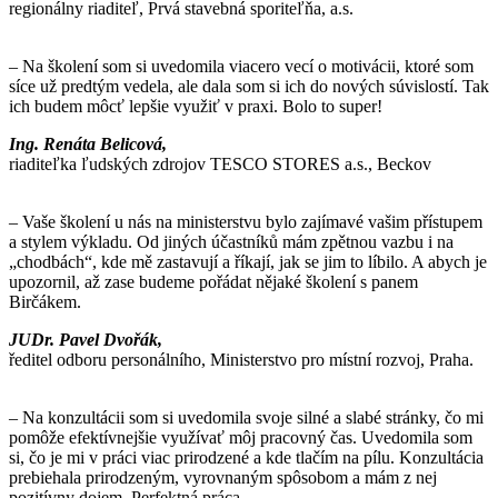
regionálny riaditeľ, Prvá stavebná sporiteľňa, a.s.
– Na školení som si uvedomila viacero vecí o motivácii, ktoré som
síce už predtým vedela, ale dala som si ich do nových súvislostí. Tak
ich budem môcť lepšie využiť v praxi. Bolo to super!
Ing. Renáta Belicová,
riaditeľka ľudských zdrojov TESCO STORES a.s., Beckov
– Vaše školení u nás na ministerstvu bylo zajímavé vašim přístupem
a stylem výkladu. Od jiných účastníků mám zpětnou vazbu i na
„chodbách“, kde mě zastavují a říkají, jak se jim to líbilo. A abych je
upozornil, až zase budeme pořádat nějaké školení s panem
Birčákem.
JUDr. Pavel Dvořák,
ředitel odboru personálního, Ministerstvo pro místní rozvoj, Praha.
– Na konzultácii som si uvedomila svoje silné a slabé stránky, čo mi
pomôže efektívnejšie využívať môj pracovný čas. Uvedomila som
si, čo je mi v práci viac prirodzené a kde tlačím na pílu. Konzultácia
prebiehala prirodzeným, vyrovnaným spôsobom a mám z nej
pozitívny dojem. Perfektná práca.