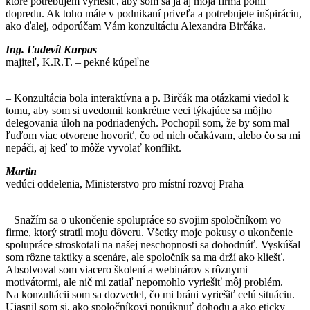
ktoré potrebujem vyriešiť, aby som sa ja aj moja firma pohli
dopredu. Ak toho máte v podnikaní priveľa a potrebujete inšpiráciu,
ako ďalej, odporúčam Vám konzultáciu Alexandra Birčáka.
Ing. Ľudevít Kurpas
majiteľ, K.R.T. – pekné kúpeľne
– Konzultácia bola interaktívna a p. Birčák ma otázkami viedol k
tomu, aby som si uvedomil konkrétne veci týkajúce sa môjho
delegovania úloh na podriadených. Pochopil som, že by som mal
ľuďom viac otvorene hovoriť, čo od nich očakávam, alebo čo sa mi
nepáči, aj keď to môže vyvolať konflikt.
Martin
vedúci oddelenia, Ministerstvo pro místní rozvoj Praha
– Snažím sa o ukončenie spolupráce so svojim spoločníkom vo
firme, ktorý stratil moju dôveru. Všetky moje pokusy o ukončenie
spolupráce stroskotali na našej neschopnosti sa dohodnúť. Vyskúšal
som rôzne taktiky a scenáre, ale spoločník sa ma drží ako kliešť.
Absolvoval som viacero školení a webinárov s rôznymi
motivátormi, ale nič mi zatiaľ nepomohlo vyriešiť môj problém.
Na konzultácii som sa dozvedel, čo mi bráni vyriešiť celú situáciu.
Ujasnil som si, ako spoločníkovi ponúknuť dohodu a ako eticky