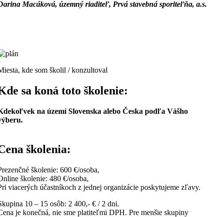
Darina Macáková, územný riaditeľ, Prvá stavebná sporiteľňa, a.s.
Miesta, kde som školil / konzultoval
Kde sa koná toto školenie:
Kdekoľvek na území Slovenska alebo Česka podľa Vášho
výberu.
Cena školenia:
Prezenčné školenie: 600 €/osoba,
Online školenie: 480 €/osoba,
Pri viacerých účastníkoch z jednej organizácie poskytujeme zľavy.
Skupina 10 – 15 osôb: 2 400,- € / 2 dni.
Cena je konečná, nie sme platiteľmi DPH. Pre menšie skupiny