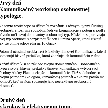
Prvý deň
Komunikačný workshop osobnostnej
typológie.
Na tomto workshope sa účastníci zoznámia s rôznymi typmi ľudskej
osobnosti, s rôznymi spôsobmi ľudskej komunikácie a potom si podľa
návodu určia svoj dominantný osobnostný typ. Následne si porovnajú
svoj typ osobnosti s bezplatnou škicou Lumina Spark, ktorú získajú
tak, že online odpovedia na 16 otázok.
Potom si účastníci urobia Test Efektivity Tímovej Komunikácie, kde si
pomenujú hlavnú prekážku, ktorá zhoršuje ich komunikáciu v tíme.
Každý účastník si na základe svojho dominantného Osobnostného
Typu a svojej hlavnej prekážky tímovej komunikácie vytvorí svoj
Osobný Akčný Plán na zlepšenie komunikácie. Tiež si dohodne so
svojim patrónom (kolegom, kamarátom) patronát – ako mu patrón má
pomôcť, keď na ňom spozoruje jeho neefektívnu osobnostnú
vlastnosť.
Druhý deň
5 krokov k efektívnemu tímu.