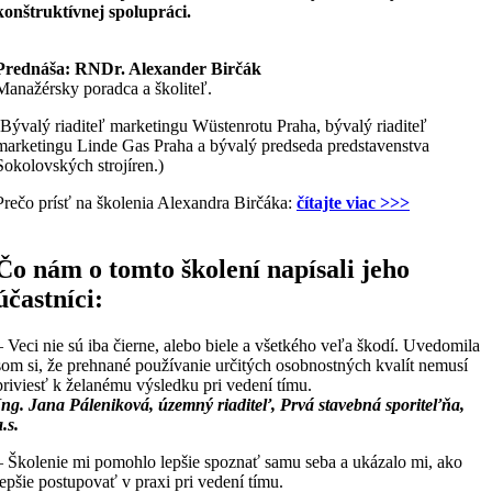
konštruktívnej spolupráci.
Prednáša:
RNDr. Alexander Birčák
Manažérsky poradca a školiteľ.
(Bývalý riaditeľ marketingu Wüstenrotu Praha, bývalý riaditeľ
marketingu Linde Gas Praha a bývalý predseda predstavenstva
Sokolovských strojíren.)
Prečo prísť na školenia Alexandra Birčáka:
čítajte viac >>>
Čo nám o tomto školení napísali jeho
účastníci:
– Veci nie sú iba čierne, alebo biele a všetkého veľa škodí. Uvedomila
som si, že prehnané používanie určitých osobnostných kvalít nemusí
priviesť k želanému výsledku pri vedení tímu.
Ing. Jana Páleniková, územný riaditeľ, Prvá stavebná sporiteľňa,
a.s.
– Školenie mi pomohlo lepšie spoznať samu seba a ukázalo mi, ako
lepšie postupovať v praxi pri vedení tímu.