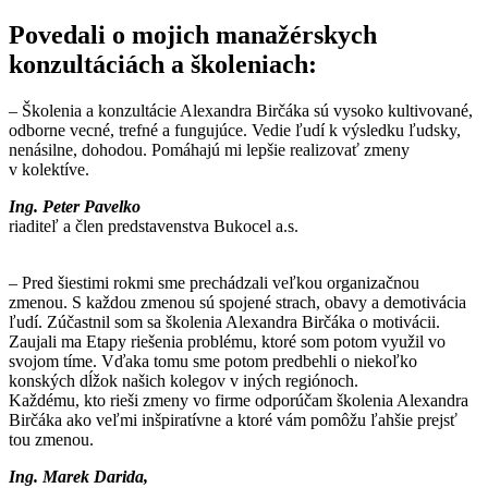
Povedali o mojich manažérskych
konzultáciách a školeniach:
– Školenia a konzultácie Alexandra Birčáka sú vysoko kultivované,
odborne vecné, trefné a fungujúce. Vedie ľudí k výsledku ľudsky,
nenásilne, dohodou. Pomáhajú mi lepšie realizovať zmeny
v kolektíve.
Ing. Peter Pavelko
riaditeľ a člen predstavenstva Bukocel a.s.
– Pred šiestimi rokmi sme prechádzali veľkou organizačnou
zmenou. S každou zmenou sú spojené strach, obavy a demotivácia
ľudí. Zúčastnil som sa školenia Alexandra Birčáka o motivácii.
Zaujali ma Etapy riešenia problému, ktoré som potom využil vo
svojom tíme. Vďaka tomu sme potom predbehli o niekoľko
konských dĺžok našich kolegov v iných regiónoch.
Každému, kto rieši zmeny vo firme odporúčam školenia Alexandra
Birčáka ako veľmi inšpiratívne a ktoré vám pomôžu ľahšie prejsť
tou zmenou.
Ing. Marek Darida,