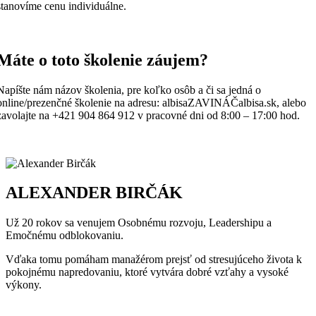
stanovíme cenu individuálne.
Máte o toto školenie záujem?
Napíšte nám názov školenia, pre koľko osôb a či sa jedná o
online/prezenčné školenie na adresu: albisaZAVINÁČalbisa.sk, alebo
zavolajte na +421 904 864 912 v pracovné dni od 8:00 – 17:00 hod.
ALEXANDER BIRČÁK
Už 20 rokov sa venujem Osobnému rozvoju, Leadershipu a
Emočnému odblokovaniu.
Vďaka tomu pomáham manažérom prejsť od stresujúceho života k
pokojnému napredovaniu, ktoré vytvára dobré vzťahy a vysoké
výkony.