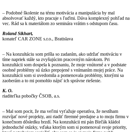
– Podobné školenie na tému motivácia a manipulácia by mal
absolvovať každý, kto pracuje s ľuďmi. Dáva komplexný pohľad na
vec. Rád sa k materiálom zo seminára vrátim s odstupom času.
Roland Sikhart,
konateľ CAR ZONE s.r.o., Bratislava
– Na konzultáciu som prišla so zadaním, ako udržať motiváciu v
tíme napriek stále sa zvyšujúcim pracovným nárokom. Pri
konzultácii som dospela k poznaniu, že moje vnútorné a v podstate
osobné problémy sú úzko prepojené s vnímaním mojej práce. Na
konzultácii som si uvedomila a pomenovala problémy, ktorými sa
zaoberám a to mi pomohlo nájsť ich správne riešenie.
K. O.
riaditeľka pobočky ČSOB, a.s.
– Mal som pocit, že ma veľmi vyťažuje operatíva, že nestíham
rozvíjať nové projekty, ani riadiť firemné predajne a to moju firmu v
konečnom dôsledku brzdí. Na konzultácii mi pán Birčák kládol
jednoduché otázky, vďaka ktorým som si pomenoval svoje priority,