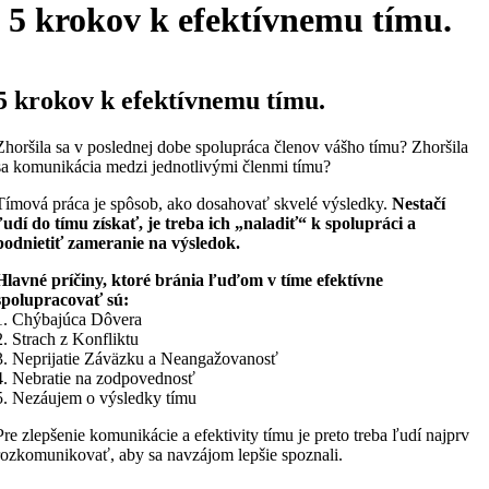
5 krokov k efektívnemu tímu.
5 krokov k efektívnemu tímu.
Zhoršila sa v poslednej dobe spolupráca členov vášho tímu? Zhoršila
sa komunikácia medzi jednotlivými členmi tímu?
Tímová práca je spôsob, ako dosahovať skvelé výsledky.
Nestačí
ľudí do tímu získať, je treba ich „naladiť“ k spolupráci a
podnietiť zameranie na výsledok.
Hlavné príčiny, ktoré bránia ľuďom v tíme efektívne
spolupracovať sú:
1. Chýbajúca Dôvera
2. Strach z Konfliktu
3. Neprijatie Záväzku a Neangažovanosť
4. Nebratie na zodpovednosť
5. Nezáujem o výsledky tímu
Pre zlepšenie komunikácie a efektivity tímu je preto treba ľudí najprv
rozkomunikovať, aby sa navzájom lepšie spoznali.