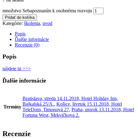
množstvo Sebapoznaním k osobnému rozvoju
Pridať do košíka
Kategórie:
školenia
,
uvod
Popis
Ďalšie informácie
Recenzie (0)
Popis
nájdete tu >>>
Ďalšie informácie
Bratislava, streda 14.11.2018, Hotel Holiday Inn,
Bajkalská 25/A.
,
Košice, štvrtok 15.11.2018, Hotel
Termíny
TeleDom, Timonová 27
,
Praha, utorok 13.11.2018, Hotel
Fortuna West, Mrkvičkova 2.
Recenzie