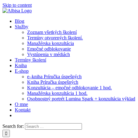
Skip to content
Blog
Služby
Zoznam všetkých školení
Termíny otvorených školení.
Manažérska konzultácia
Emočné odblokovanie
Vystúpenia v médiách
Termíny školení
Kniha
E-shop
e–kniha Príručka úspešných
Kniha Príručka úspešných
Konzultácia – emočné odblokovanie 1 hod.
Manažérska konzultácia 1 hod.
Osobnostný portrét Lumina Spark + konzultácia výklad
O mne
Kontakt
Search for: