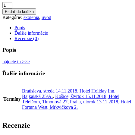
množstvo
Tajomstvo
Pridať do košíka
motivácie
Kategórie:
školenia
,
uvod
ľudí
odhalené
Popis
Ďalšie informácie
Recenzie (0)
Popis
nájdete tu >>>
Ďalšie informácie
Bratislava, streda 14.11.2018, Hotel Holiday Inn,
Bajkalská 25/A.
,
Košice, štvrtok 15.11.2018, Hotel
Termíny
TeleDom, Timonová 27
,
Praha, utorok 13.11.2018, Hotel
Fortuna West, Mrkvičkova 2.
Recenzie