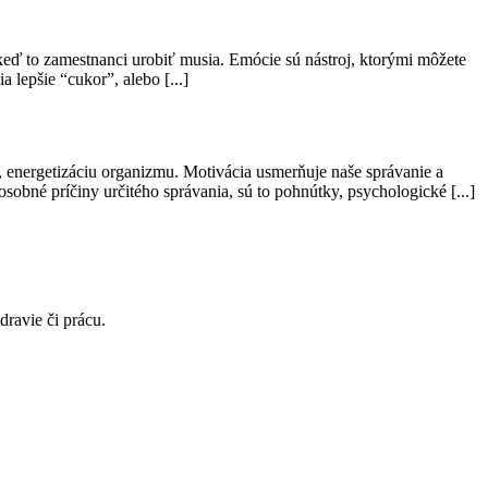
keď to zamestnanci urobiť musia. Emócie sú nástroj, ktorými môžete
lepšie “cukor”, alebo [...]
e, energetizáciu organizmu. Motivácia usmerňuje naše správanie a
osobné príčiny určitého správania, sú to pohnútky, psychologické [...]
avie či prácu.