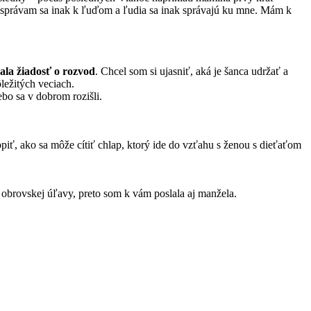
a, správam sa inak k ľuďom a ľudia sa inak správajú ku mne. Mám k
la žiadosť o rozvod
. Chcel som si ujasniť, aká je šanca udržať a
ležitých veciach.
bo sa v dobrom rozišli.
ť, ako sa môže cítiť chlap, ktorý ide do vzťahu s ženou s dieťaťom
 obrovskej úľavy, preto som k vám poslala aj manžela.