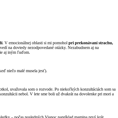
dí
. V emocionálnej oblasti si mi pomohol
pri prekonávaní strachu,
ovedí na dovtedy nezodpovedané otázky. Nezabudnem aj na
e aj iným ľuďom.
 keď niečo malé musela jesť).
dotkol, uvažovala som o rozvode. Po niekoľkých konzultáciách som sa
konzultácii nebol. V lete sme boli už dvakrát na dovolenke pri mori a
ýsledky – počas posledných Vianoc napríklad mamina prvý krát