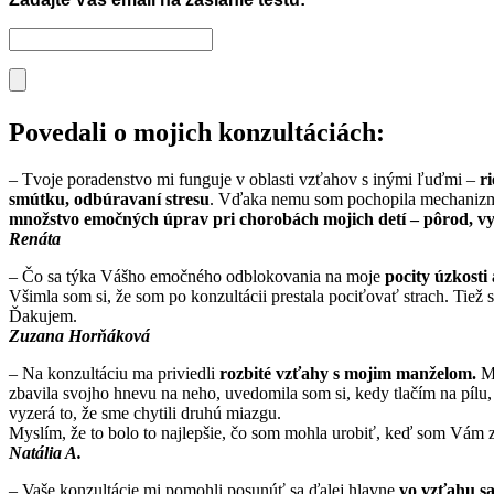
Povedali o mojich konzultáciách:
– Tvoje poradenstvo mi funguje v oblasti vzťahov s inými ľuďmi –
r
smútku, odbúravaní stresu
. Vďaka nemu som pochopila mechanizmy
množstvo emočných úprav pri chorobách mojich detí – pôrod, vy
Renáta
– Čo sa týka Vášho emočného odblokovania na moje
pocity úzkosti 
Všimla som si, že som po konzultácii prestala pociťovať strach. Tiež 
Ďakujem.
Zuzana Horňáková
– Na konzultáciu ma priviedli
rozbité vzťahy s mojim manželom.
Ma
zbavila svojho hnevu na neho, uvedomila som si, kedy tlačím na pílu, 
vyzerá to, že sme chytili druhú miazgu.
Myslím, že to bolo to najlepšie, čo som mohla urobiť, keď som Vám z
Natália A.
– Vaše konzultácie mi pomohli posunúť sa ďalej hlavne
vo vzťahu s