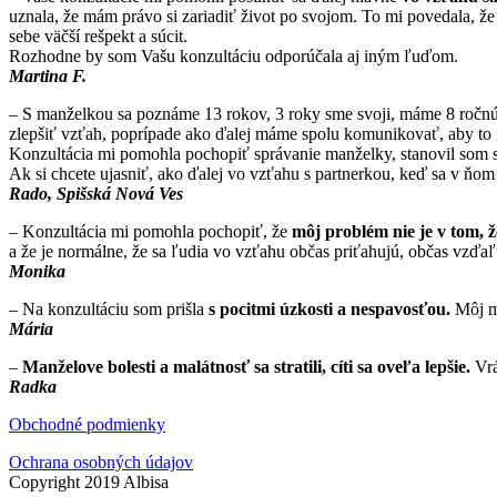
uznala, že mám právo si zariadiť život po svojom. To mi povedala, ž
sebe väčší rešpekt a súcit.
Rozhodne by som Vašu konzultáciu odporúčala aj iným ľuďom.
Martina F.
– S manželkou sa poznáme 13 rokov, 3 roky sme svoji, máme 8 ročnú 
zlepšiť vzťah, poprípade ako ďalej máme spolu komunikovať, aby to 
Konzultácia mi pomohla pochopiť správanie manželky, stanovil som si
Ak si chcete ujasniť, ako ďalej vo vzťahu s partnerkou, keď sa v ň
Rado, Spišská Nová Ves
– Konzultácia mi pomohla pochopiť, že
môj problém nie je v tom, ž
a že je normálne, že sa ľudia vo vzťahu občas priťahujú, občas vzďaľu
Monika
– Na konzultáciu som prišla
s pocitmi úzkosti a nespavosťou.
Môj ma
Mária
–
Manželove bolesti a malátnosť sa stratili, cíti sa oveľa lepšie.
Vrá
Radka
Obchodné podmienky
Ochrana osobných údajov
Copyright 2019 Albisa