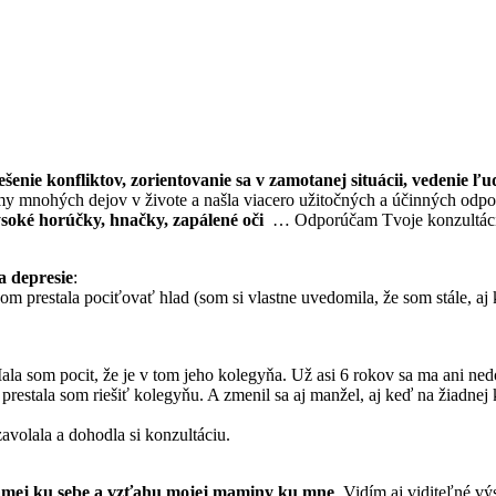
iešenie konfliktov, zorientovanie sa v zamotanej situácii, vedenie ľu
 mnohých dejov v živote a našla viacero užitočných a účinných odp
soké horúčky, hnačky, zapálené oči
… Odporúčam Tvoje konzultáci
a depresie
:
som prestala pociťovať hlad (som si vlastne uvedomila, že som stále, aj
la som pocit, že je v tom jeho kolegyňa. Už asi 6 rokov sa ma ani ne
prestala som riešiť kolegyňu. A zmenil sa aj manžel, aj keď na žiadnej 
avolala a dohodla si konzultáciu.
amej ku sebe a vzťahu mojej maminy ku mne
. Vidím aj viditeľné v