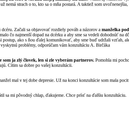
e už nemá strach o to, kto sa o mňa postará. A taktiež som uvoľnenejši
dcéru. Začali sa objavovať rozdiely pováh a názorov a
manželka poda
malo čo najmenší dopad na dcérku a aby sme sa vedeli dohodnúť na dô
 postup, ako s ňou ďalej komunikovať, aby sme buď udržali vzťah, ale
om vyskytnú problémy, odporúčam vám konzultáciu A. Birčáka
e som ja zlý človek, len si zle vyberám partnerov.
Pomohla mi pochopi
jú. Cítim sa dobre po vašej konzultácii.
nžel mal v tej dobe depresie. Už na konci konzultácie som mala pocit
til sa mi pôvodný chlap, ďakujeme. Chce prísť na ďalšiu konzultáciu.