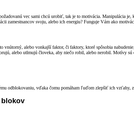
ožadovanú vec sami chcú urobiť, tak je to motivácia. Manipulácia je, 
cii zamestnancov svoju, alebo ich energiu? Funguje Vám ako motivácia 
o vnútorný, alebo vonkajší faktor, či faktory, ktoré spôsobia nabudeni
rujú, alebo utlmujú človeka, aby niečo robil, alebo nerobil. Motívy sú 
mu odblokovaniu, vďaka čomu pomáham ľuďom zlepšiť ich vzťahy, zdr
 blokov