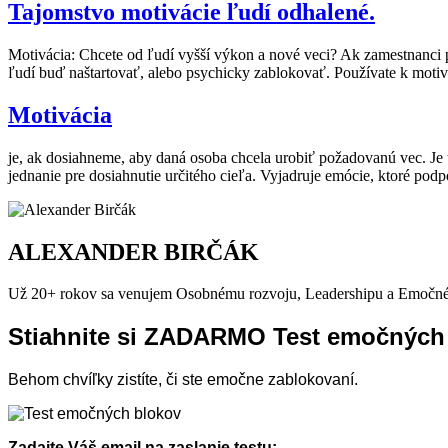
Tajomstvo motivácie ľudí odhalené.
Motivácia: Chcete od ľudí vyšší výkon a nové veci? Ak zamestnanci p
ľudí buď naštartovať, alebo psychicky zablokovať. Používate k motivá
Motivácia
je, ak dosiahneme, aby daná osoba chcela urobiť požadovanú vec. Je t
jednanie pre dosiahnutie určitého cieľa. Vyjadruje emócie, ktoré podpo
ALEXANDER BIRČÁK
Už 20+ rokov sa venujem Osobnému rozvoju, Leadershipu a Emočné
Stiahnite si ZADARMO Test emočných
Behom chvíľky zistíte, či ste emočne zablokovaní.
Zadajte Váš email na zaslanie testu: