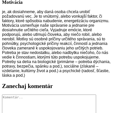
Motivácia
je, ak dosiahneme, aby daná osoba chcela urobiť
požadovanú vec. Je to vnútorný, alebo vonkajší faktor, či
faktory, ktoré spôsobia nabudenie, energetizáciu organizmu.
Motivácia usmerňuje naše správanie a jednanie pre
dosiahnutie určitého cieľa. Vyjadruje emócie, ktoré
podporujú, alebo utlmujú človeka, aby niečo robil, alebo
nerobil. Motívy sú osobné príčiny určitého správania, sú to
pohnútky, psychologické príčiny reakcií, činností a jednania
človeka zamerané k uspokojovaniu jeho určitých potrieb.
Potreba je stav nedostatku, alebo nadbytku niečoho, čo nás
vedie k činnostiam, ktorými túto potrebu uspokojujeme.
Potreby sa delia na biologické (primárne – potreba dýchania,
potravy, bezpečia, spánku a pod.), sociálne (získané –
vzdelanie, kultúrny život a pod.) a psychické (radosť, šťastie,
láska a pod.)
Zanechaj komentár
Komentár