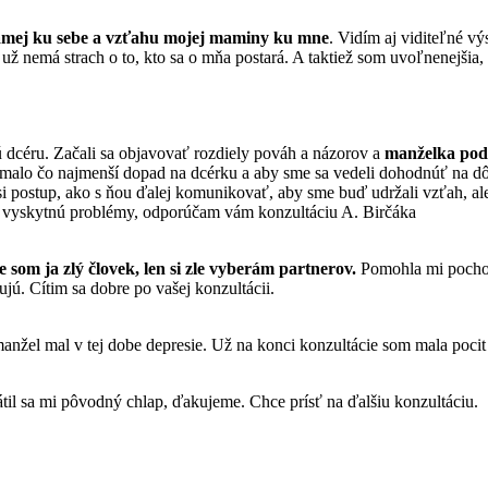
amej ku sebe a vzťahu mojej maminy ku mne
. Vidím aj viditeľné v
e už nemá strach o to, kto sa o mňa postará. A taktiež som uvoľnenejši
dcéru. Začali sa objavovať rozdiely pováh a názorov a
manželka poda
malo čo najmenší dopad na dcérku a aby sme sa vedeli dohodnúť na dô
 postup, ako s ňou ďalej komunikovať, aby sme buď udržali vzťah, ale
om vyskytnú problémy, odporúčam vám konzultáciu A. Birčáka
e som ja zlý človek, len si zle vyberám partnerov.
Pomohla mi pochopi
jú. Cítim sa dobre po vašej konzultácii.
nžel mal v tej dobe depresie. Už na konci konzultácie som mala pocit
til sa mi pôvodný chlap, ďakujeme. Chce prísť na ďalšiu konzultáciu.