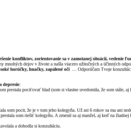
iešenie konfliktov, zorientovanie sa v zamotanej situácii, vedenie ľu
 mnohých dejov v živote a našla viacero užitočných a účinných odp
soké horúčky, hnačky, zapálené oči
… Odporúčam Tvoje konzultáci
a depresie
:
som prestala pociťovať hlad (som si vlastne uvedomila, že som stále, aj
la som pocit, že je v tom jeho kolegyňa. Už asi 6 rokov sa ma ani ne
prestala som riešiť kolegyňu. A zmenil sa aj manžel, aj keď na žiadnej 
avolala a dohodla si konzultáciu.