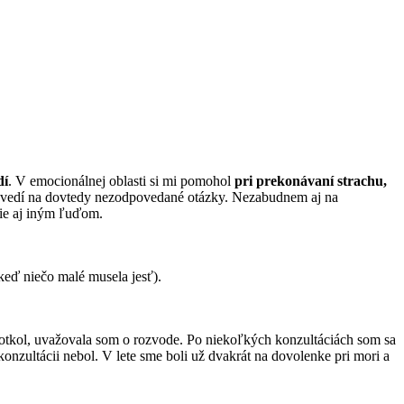
dí
. V emocionálnej oblasti si mi pomohol
pri prekonávaní strachu,
ovedí na dovtedy nezodpovedané otázky. Nezabudnem aj na
e aj iným ľuďom.
 keď niečo malé musela jesť).
dotkol, uvažovala som o rozvode. Po niekoľkých konzultáciách som sa
konzultácii nebol. V lete sme boli už dvakrát na dovolenke pri mori a