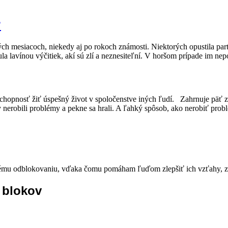
?
ých mesiacoch, niekedy aj po rokoch známosti. Niektorých opustila pa
la lavínou výčitiek, akí sú zlí a neznesiteľní. V horšom prípade im nepo
schopnosť žiť úspešný život v spoločenstve iných ľudí. Zahrnuje päť 
y nerobili problémy a pekne sa hrali. A ľahký spôsob, ako nerobiť problé
mu odblokovaniu, vďaka čomu pomáham ľuďom zlepšiť ich vzťahy, zdr
 blokov