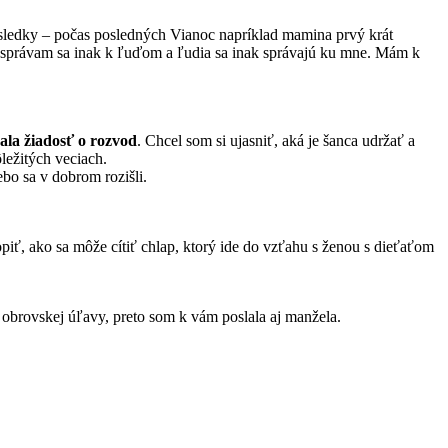
ýsledky – počas posledných Vianoc napríklad mamina prvý krát
a, správam sa inak k ľuďom a ľudia sa inak správajú ku mne. Mám k
la žiadosť o rozvod
. Chcel som si ujasniť, aká je šanca udržať a
ležitých veciach.
bo sa v dobrom rozišli.
ť, ako sa môže cítiť chlap, ktorý ide do vzťahu s ženou s dieťaťom
 obrovskej úľavy, preto som k vám poslala aj manžela.