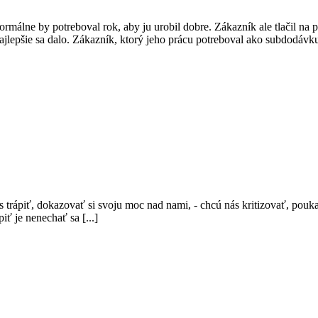
álne by potreboval rok, aby ju urobil dobre. Zákazník ale tlačil na pí
ajlepšie sa dalo. Zákazník, ktorý jeho prácu potreboval ako subdodávku 
ás trápiť, dokazovať si svoju moc nad nami, - chcú nás kritizovať, pouka
iť je nenechať sa [...]