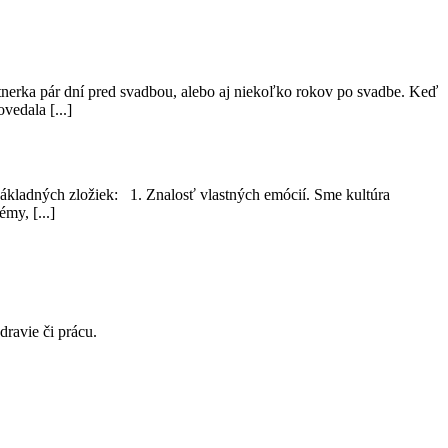
rtnerka pár dní pred svadbou, alebo aj niekoľko rokov po svadbe. Keď
vedala [...]
základných zložiek: 1. Znalosť vlastných emócií. Sme kultúra
my, [...]
avie či prácu.