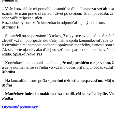
Natália A.
– Vaše konzultácie mi pomohli posunúť sa ďalej hlavne
vo vzťahu s
uznala, že mám právo si zariadiť život po svojom. To mi povedala, ž
sebe väčší rešpekt a súcit.
Rozhodne by som Vašu konzultáciu odporúčala aj iným ľuďom.
Martina F.
– S manželkou sa poznáme 13 rokov, 3 roky sme svoji, máme 8 ročnú 
zlepšiť vzťah, poprípade ako ďalej máme spolu komunikovať, aby to 
Konzultácia mi pomohla pochopiť správanie manželky, stanovil som si
Ak si chcete ujasniť, ako ďalej vo vzťahu s partnerkou, keď sa v ň
Rado, Spišská Nová Ves
– Konzultácia mi pomohla pochopiť, že
môj problém nie je v tom, ž
a že je normálne, že sa ľudia vo vzťahu občas priťahujú, občas vzďaľu
Monika
– Na konzultáciu som prišla
s pocitmi úzkosti a nespavosťou.
Môj ma
Mária
–
Manželove bolesti a malátnosť sa stratili, cíti sa oveľa lepšie.
Vrá
Radka
Obchodné podmienky