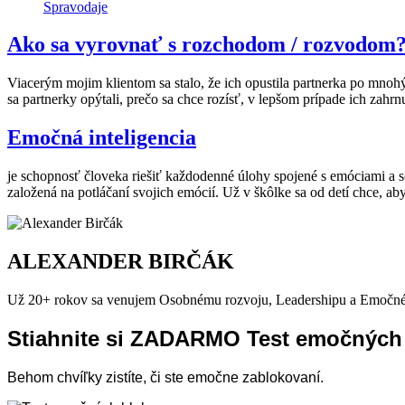
Spravodaje
Ako sa vyrovnať s rozchodom / rozvodom
Viacerým mojim klientom sa stalo, že ich opustila partnerka po mnoh
sa partnerky opýtali, prečo sa chce rozísť, v lepšom prípade ich zahrnu
Emočná inteligencia
je schopnosť človeka riešiť každodenné úlohy spojené s emóciami a 
založená na potláčaní svojich emócií. Už v škôlke sa od detí chce, ab
ALEXANDER BIRČÁK
Už 20+ rokov sa venujem Osobnému rozvoju, Leadershipu a Emočné
Stiahnite si ZADARMO Test emočných
Behom chvíľky zistíte, či ste emočne zablokovaní.