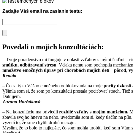
Zadajte Váš email na zaslanie testu:
Povedali o mojich konzultáciách:
– Tvoje poradenstvo mi funguje v oblasti vzťahov s inými ľuďmi –
r
smútku, odbúravaní stresu
. Vďaka nemu som pochopila mechanizmy
množstvo emočných úprav pri chorobách mojich detí – pôrod, vy
Renáta
– Čo sa týka Vášho emočného odblokovania na moje
pocity úzkosti 
Všimla som si, že som po konzultácii prestala pociťovať strach. Tiež 
Ďakujem.
Zuzana Horňáková
– Na konzultáciu ma priviedli
rozbité vzťahy s mojim manželom.
Ma
zbavila svojho hnevu na neho, uvedomila som si, kedy tlačím na pílu, 
vyzerá to, že sme chytili druhú miazgu.
Myslím, že to bolo to najlepšie, čo som mohla urobiť, keď som Vám z