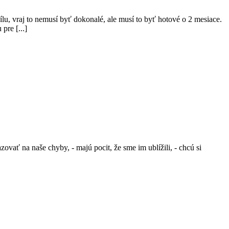
lu, vraj to nemusí byť dokonalé, ale musí to byť hotové o 2 mesiace.
pre [...]
zovať na naše chyby, - majú pocit, že sme im ublížili, - chcú si