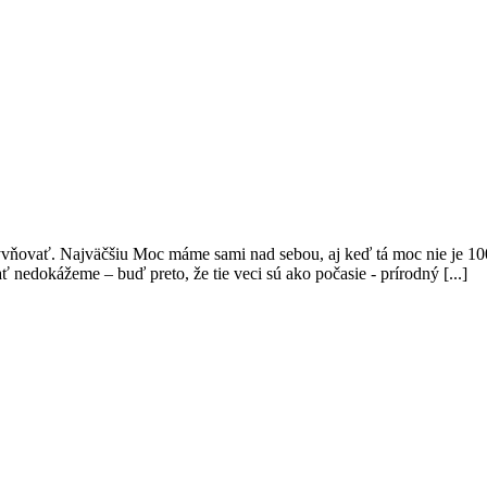
vňovať. Najväčšiu Moc máme sami nad sebou, aj keď tá moc nie je 100
nedokážeme – buď preto, že tie veci sú ako počasie - prírodný [...]