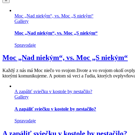
Moc „Nad niekým“, vs. Moc „S niekým“
Gallery
Moc „Nad niekým“, vs. Moc „S niekým“
Spravodaje
Moc „Nad niekým“, vs. Moc „S niekým“
Každý z nás má Moc niečo vo svojom živote a vo svojom okolí ovply
ktorými komunikujeme. A potom sú veci a ľudia, ktorých ovplyvňovať 
A zapáliť sviečku v kostole by nestačilo?
Gallery
A zapáliť sviečku v kostole by nestačilo?
Spravodaje
A zapáliť sviečku v kostole by nestačilo?