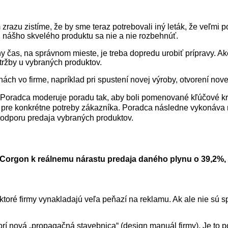
 zrazu zistíme, že by sme teraz potrebovali iný leták, že veľmi 
j nášho skvelého produktu sa nie a nie rozbehnúť.
y čas, na správnom mieste, je treba dopredu urobiť prípravy. Ak
 tržby u vybraných produktov.
ch vo firme, napríklad pri spustení novej výroby, otvorení nove
Poradca moderuje poradu tak, aby boli pomenované kľúčové krok
itý pre konkrétne potreby zákazníka. Poradca následne vykoná
podporu predaja vybraných produktov.
n Corgon k reálnemu nárastu predaja daného plynu o 39,2%,
ektoré firmy vynakladajú veľa peňazí na reklamu. Ak ale nie sú s
orí nová „propagačná stavebnica“ (design manuál firmy). Je to p