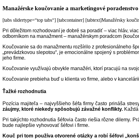
Manažérske koučovanie a marketingové poradenstvo
[tabs slidertype=“top tabs“] [tabcontainer] [tabtext]Manažérsky koučing
Pri dôležitom rozhodovaní je dobré sa poradiť – viac hláv, v
odborníkom na manažment – manažérskym poradcom (koučo
Koučovanie sa do manažmentu rozšírilo z profesionálneho špor
„prevádzkovou slepotou“, je emocionálne spojený s problémom
jeho firme.
Koučovanie využívajú obvykle manažéri, ktorí pracujú na svojo
Koučovanie prebieha buď u klienta vo firme, alebo v kancelári
Ťažké rozhodnutia
Pozícia majiteľa – najvyššieho šéfa firmy často prináša stre
záujmy, ktoré niekedy spôsobujú závažné konflikty.
Každá 
Pri takýchto rozhodnutia šéfovia často riešia rôzne dilemy. 
bude najlepšie vyhovovať šéfovi i firme.
Kouč pri tom používa otvorené otázky a robí šéfovi „konš