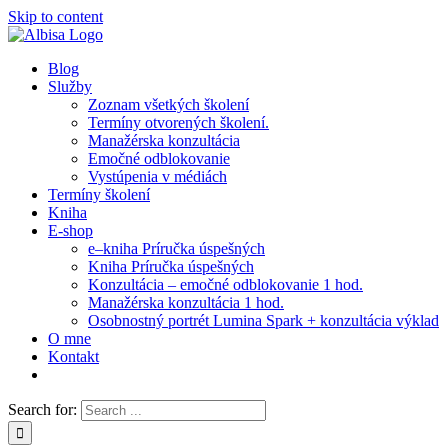
Skip to content
Blog
Služby
Zoznam všetkých školení
Termíny otvorených školení.
Manažérska konzultácia
Emočné odblokovanie
Vystúpenia v médiách
Termíny školení
Kniha
E-shop
e–kniha Príručka úspešných
Kniha Príručka úspešných
Konzultácia – emočné odblokovanie 1 hod.
Manažérska konzultácia 1 hod.
Osobnostný portrét Lumina Spark + konzultácia výklad
O mne
Kontakt
Search for: