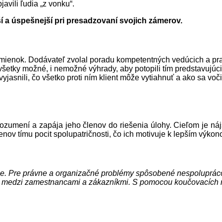
avili ľudia „z vonku“.
a úspešnejší pri presadzovaní svojich zámerov.
ienok. Dodávateľ zvolal poradu kompetentných vedúcich a pracov
 všetky možné, i nemožné výhrady, aby potopili tím predstavujúc
yjasnili, čo všetko proti ním klient môže vytiahnuť a ako sa voč
umení a zapája jeho členov do riešenia úlohy.
Cieľom je náj
enov tímu pocit spolupatričnosti, čo ich motivuje k lepším výkon
anie. Pre právne a organizačné problémy spôsobené nespoluprá
 i medzi zamestnancami a zákazníkmi.
S pomocou koučovacích met