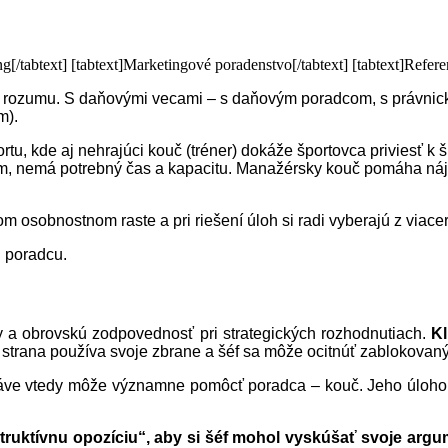
[/tabtext] [tabtext]Marketingové poradenstvo[/tabtext] [tabtext]Referenc
iac rozumu. S daňovými vecami – s daňovým poradcom, s právnický
m).
tu, kde aj nehrajúci kouč (tréner) dokáže športovca priviesť 
, nemá potrebný čas a kapacitu. Manažérsky kouč pomáha nájsť 
m osobnostnom raste a pri riešení úloh si radi vyberajú z viace
i poradcu.
sy a obrovskú zodpovednosť pri strategických rozhodnutiach.
Kl
strana používa svoje zbrane a šéf sa môže ocitnúť zablokovaný 
Práve vtedy môže významne pomôcť poradca – kouč. Jeho úlohou 
truktívnu opozíciu“, aby si šéf mohol vyskúšať svoje argu