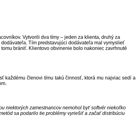
níkov. Vytvorili dva tímy – jeden za klienta, druhý za
i dodávateľa. Tím predstavujúci dodávateľa mal vymyslieť
i tomu brániť. Klientovo obvinenie bolo nakoniec zavrhnuté
sť každému členovi tímu takú činnosť, ktorá mu najviac sedí a
om.
cou niektorých zamestnancov nemohol byť softvér niekoľko
ód sa podarilo tie problémy vyriešiť a začať distribúciu