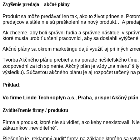
Zvýšenie predaja – akčné plány
Produkt sa môže predávať len tak, ako to život prinesie. Potom
predajcovia stále nie sú preškolení na nový produkt… A preda
Ak chceme, aby boli správni ľudia a správne nástroje, v správn
ktoré musia urobiť určení pracovníci, aby sa dosiahli vytýčené
Akčné plány sa okrem marketingu dajú využiť aj pri iných zmená
Tvorba Akčného plánu prebieha na porade riešiteľského tímu. 
zodpovední za ich splnenie. Akčný plán je vždy „na mieru“ š
výsledku). Súčasťou akčného plánu je aj rozpočet určený na 
Príklad:
Vo firme Linde Technoplyn a.s., Praha, prispel Akčný plá
Zviditeľnenie firmy / produktu
Firma a produkt, ktoré nie sú vidieť, ako keby neexistovali. Ni
zákazníkov „neviditeľné“.
Riešením je „reklamný audit“ firmy, na základe ktorého sa vytv