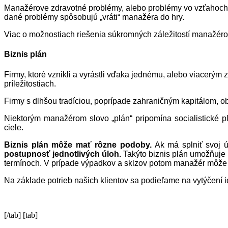
Manažérove zdravotné problémy, alebo problémy vo vzťahoch s
dané problémy spôsobujú „vráti“ manažéra do hry.
Viac o možnostiach riešenia súkromných záležitostí manaž
Biznis plán
Firmy, ktoré vznikli a vyrástli vďaka jednému, alebo viacerým z
príležitostiach.
Firmy s dlhšou tradíciou, poprípade zahraničným kapitálom, ob
Niektorým manažérom slovo „plán“ pripomína socialistické p
ciele.
Biznis plán môže mať rôzne podoby.
Ak má splniť svoj 
postupnosť jednotlivých úloh.
Takýto biznis plán umožňuje u
termínoch. V prípade výpadkov a sklzov potom manažér môž
Na základe potrieb našich klientov sa podieľame na vytýčení ic
[/tab] [tab]