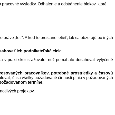
pracovné výsledky. Odhalenie a odstránenie blokov, ktoré
práve „letí“. A keď to prestane letieť, tak sa obzerajú po iných
sahovať ich podnikateľské ciele.
v a v praxi skôr sťažovalo, než pomáhalo dosahovať vytýčené
eresovaných pracovníkov, potrebné prostriedky a časovú
olovať, či sa všetky požadované činnosti plnia v požadovaných
v požadovanom termíne.
notlivých projektov.