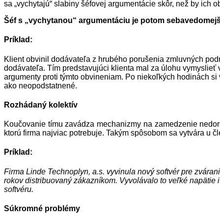
sa „vychytajú“ slabiny šéfovej argumentácie skôr, než by ich obj
Šéf s „vychytanou“ argumentáciu je potom sebavedomejší 
Príklad:
Klient obvinil dodávateľa z hrubého porušenia zmluvných podm
dodávateľa. Tím predstavujúci klienta mal za úlohu vymyslieť
argumenty proti týmto obvineniam. Po niekoľkých hodinách si v
ako neopodstatnené.
Rozhádaný kolektív
Koučovanie tímu zavádza mechanizmy na zamedzenie nedoroz
ktorú firma najviac potrebuje. Takým spôsobom sa vytvára u čl
Príklad:
Firma Linde Technoplyn, a.s. vyvinula nový softvér pre zvár
rokov distribuovaný zákazníkom. Vyvolávalo to veľké napätie
softvéru.
Súkromné problémy