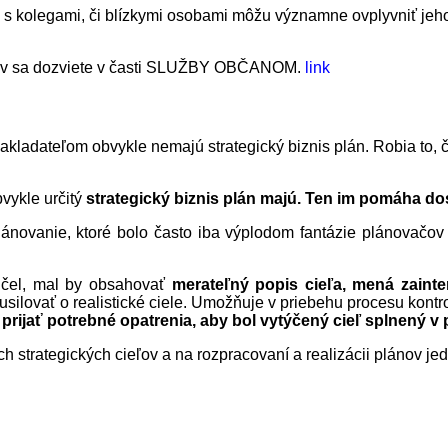
 kolegami, či blízkymi osobami môžu významne ovplyvniť jeho 
érov sa dozviete v časti SLUŽBY OBČANOM.
link
akladateľom obvykle nemajú strategický biznis plán. Robia to, čo 
vykle určitý
strategický biznis plán majú. Ten im pomáha do
lánovanie, ktoré bolo často iba výplodom fantázie plánovačo
účel, mal by obsahovať
merateľný
popis cieľa, mená zaint
silovať o realistické ciele. Umožňuje v priebehu procesu kontr
e
prijať potrebné opatrenia, aby bol vytýčený cieľ splnený 
h strategických cieľov a na rozpracovaní a realizácii plánov jed