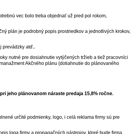
potrebnú vec bolo treba objednať už pred pol rokom,
čný plán je podrobný popis prostriedkov a jednotlivých krokov,
j prevádzky atď..
y nutné pre dosiahnutie vytýčených tržieb a tiež pracovníci
va manažment Akčného plánu (dotiahnutie do plánovaného
 pri jeho plánovanom náraste predaja 15,8% ročne.
plnené určité podmienky, logo, i celá reklama firmy sú pre
opis loga firmy a propagačných nástrojov, ktoré bude firma