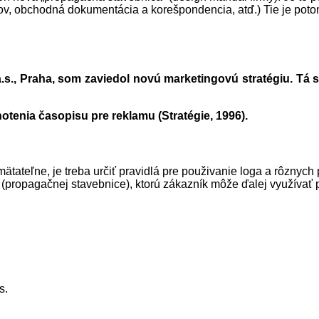
ilov, obchodná dokumentácia a korešpondencia, atď.) Tie je pot
 a.s., Praha, som zaviedol novú marketingovú stratégiu. T
otenia časopisu pre reklamu (Stratégie, 1996).
ätateľne, je treba určiť pravidlá pre použivanie loga a rôznych 
propagačnej stavebnice), ktorú zákazník môže ďalej využívať 
s.