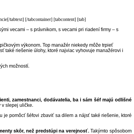
ie[/tabtext] [/tabcontainer] [tabcontent] [tab]
mi vecami – s právnikom, s vecami pri riadení firmy – s
k špičkovým výkonom. Top manažér niekedy môže trpieť
také riešenie úlohy, ktoré najviac vyhovuje manažérovi i
rých možností.
ienti, zamestnanci, dodávatelia, ba i sám šéf majú odlišné
v slepej uličke.
je pomôcť šéfovi zbaviť sa dilem a nájsť také riešenie, ktoré
menty skôr, než predstúpi na verejnosť.
Takýmto spôsobom