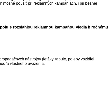
om možné použiť pri reklamných kampaniach, i pri bežnej
á spolu s rozsiahlou reklamnou kampaňou viedla k ročnému
propagačných nástrojov (letáky, tabule, polepy vozidiel,
podľa vlastného uváženia.