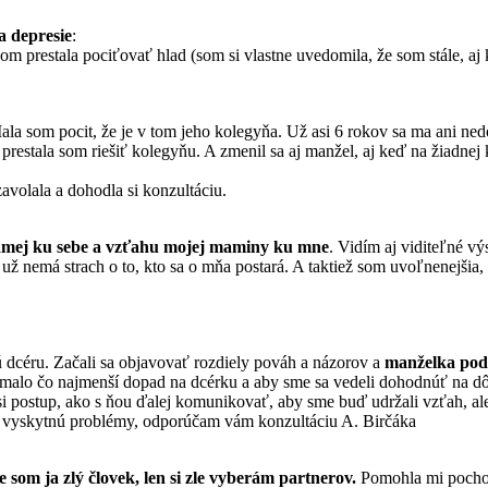
a depresie
:
som prestala pociťovať hlad (som si vlastne uvedomila, že som stále, aj
la som pocit, že je v tom jeho kolegyňa. Už asi 6 rokov sa ma ani ne
prestala som riešiť kolegyňu. A zmenil sa aj manžel, aj keď na žiadnej 
avolala a dohodla si konzultáciu.
amej ku sebe a vzťahu mojej maminy ku mne
. Vidím aj viditeľné v
e už nemá strach o to, kto sa o mňa postará. A taktiež som uvoľnenejši
dcéru. Začali sa objavovať rozdiely pováh a názorov a
manželka poda
malo čo najmenší dopad na dcérku a aby sme sa vedeli dohodnúť na dô
 postup, ako s ňou ďalej komunikovať, aby sme buď udržali vzťah, ale
om vyskytnú problémy, odporúčam vám konzultáciu A. Birčáka
e som ja zlý človek, len si zle vyberám partnerov.
Pomohla mi pochopi