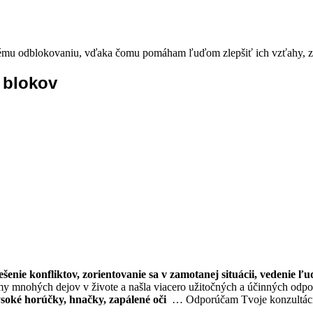
mu odblokovaniu, vďaka čomu pomáham ľuďom zlepšiť ich vzťahy, zdr
 blokov
iešenie konfliktov, zorientovanie sa v zamotanej situácii, vedenie ľu
 mnohých dejov v živote a našla viacero užitočných a účinných odp
soké horúčky, hnačky, zapálené oči
… Odporúčam Tvoje konzultáci