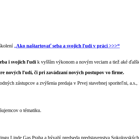
školení
„
Ako naštartovať seba a svojich ľudí v práci >>>“
ba i svojich ľudí
k vyšším výkonom a novým veciam a tiež aké ďalši
re nových ľudí, či pri zavádzaní nových postupov vo firme.
ch zástupcov a zvýšenia predaja v Prvej stavebnej sporiteľni, a.s., 
záujemcov o tématiku.
tingu Linde Gas Praha a bývalý predseda predstavenstva Sokolovských s