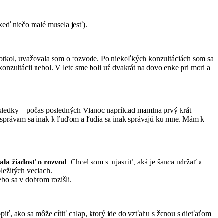
 keď niečo malé musela jesť).
dotkol, uvažovala som o rozvode. Po niekoľkých konzultáciách som sa
konzultácii nebol. V lete sme boli už dvakrát na dovolenke pri mori a
ýsledky – počas posledných Vianoc napríklad mamina prvý krát
a, správam sa inak k ľuďom a ľudia sa inak správajú ku mne. Mám k
la žiadosť o rozvod
. Chcel som si ujasniť, aká je šanca udržať a
ležitých veciach.
bo sa v dobrom rozišli.
ť, ako sa môže cítiť chlap, ktorý ide do vzťahu s ženou s dieťaťom