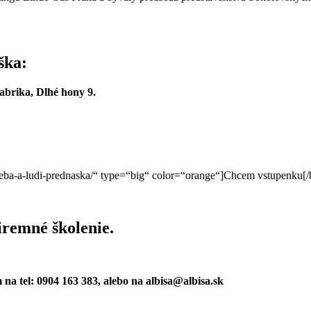
ška:
Fabrika, Dlhé hony 9.
-seba-a-ludi-prednaska/“ type=“big“ color=“orange“]Chcem vstupenku[/
iremné školenie.
 na tel: 0904 163 383, alebo na albisa@albisa.sk