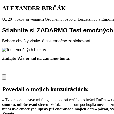
ALEXANDER BIRČÁK
Už 20+ rokov sa venujem Osobnému rozvoju, Leadershipu a Emočné
Stiahnite si ZADARMO Test emočných
Behom chvíľky zistíte, či ste emočne zablokovaní.
Zadajte Váš email na zaslanie testu:
Povedali o mojich konzultáciách:
– Tvoje poradenstvo mi funguje v oblasti vzťahov s inými ľuďmi –
r
smútku, odbúravaní stresu
. Vďaka nemu som pochopila mechanizmy
množstvo emočných úprav pri chorobách mojich detí – pôrod, vy
Renáta