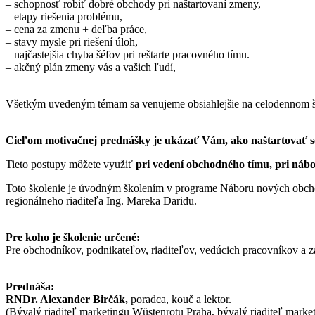
– schopnosť robiť dobré obchody pri naštartovaní zmeny,
– etapy riešenia problému,
– cena za zmenu + deľba práce,
– stavy mysle pri riešení úloh,
– najčastejšia chyba šéfov pri reštarte pracovného tímu.
– akčný plán zmeny vás a vašich ľudí,
Všetkým uvedeným témam sa venujeme obsiahlejšie na celodennom 
Cieľom motivačnej prednášky je ukázať Vám, ako naštartovať se
Tieto postupy môžete využiť
pri vedení obchodného tímu, pri nábo
Toto školenie je úvodným školením v programe Náboru nových obchodný
regionálneho riaditeľa Ing. Mareka Daridu.
Pre koho je školenie určené:
Pre obchodníkov, podnikateľov, riaditeľov, vedúcich pracovníkov a 
Prednáša:
RNDr. Alexander Birčák,
poradca, kouč a lektor.
(Bývalý riaditeľ marketingu Wüstenrotu Praha, bývalý riaditeľ marke