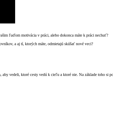
ašim ľuďom motivácia v práci, alebo dokonca máte k práci nechuť?
níkov, a aj tí, ktorých máte, odmietajú skúšať nové veci?
aby vedeli, ktoré cesty vedú k cieľu a ktoré nie. Na základe toho si p