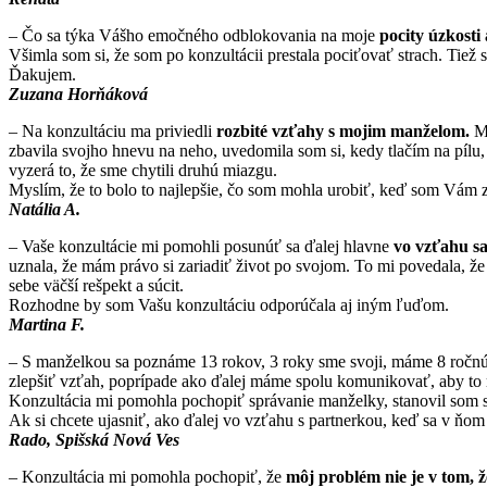
– Čo sa týka Vášho emočného odblokovania na moje
pocity úzkosti 
Všimla som si, že som po konzultácii prestala pociťovať strach. Tiež 
Ďakujem.
Zuzana Horňáková
– Na konzultáciu ma priviedli
rozbité vzťahy s mojim manželom.
Ma
zbavila svojho hnevu na neho, uvedomila som si, kedy tlačím na pílu, 
vyzerá to, že sme chytili druhú miazgu.
Myslím, že to bolo to najlepšie, čo som mohla urobiť, keď som Vám z
Natália A.
– Vaše konzultácie mi pomohli posunúť sa ďalej hlavne
vo vzťahu s
uznala, že mám právo si zariadiť život po svojom. To mi povedala, ž
sebe väčší rešpekt a súcit.
Rozhodne by som Vašu konzultáciu odporúčala aj iným ľuďom.
Martina F.
– S manželkou sa poznáme 13 rokov, 3 roky sme svoji, máme 8 ročnú 
zlepšiť vzťah, poprípade ako ďalej máme spolu komunikovať, aby to 
Konzultácia mi pomohla pochopiť správanie manželky, stanovil som si
Ak si chcete ujasniť, ako ďalej vo vzťahu s partnerkou, keď sa v ň
Rado, Spišská Nová Ves
– Konzultácia mi pomohla pochopiť, že
môj problém nie je v tom, ž