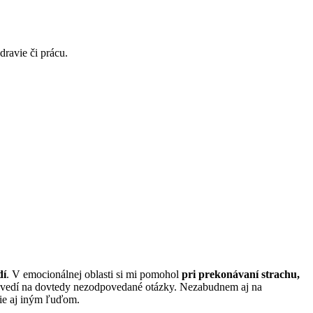
avie či prácu.
dí
. V emocionálnej oblasti si mi pomohol
pri prekonávaní strachu,
ovedí na dovtedy nezodpovedané otázky. Nezabudnem aj na
e aj iným ľuďom.