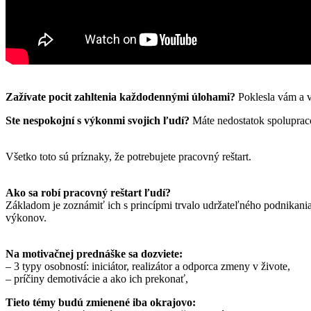
Zažívate pocit zahltenia každodennými úlohami?
Poklesla vám a v
Ste nespokojní s výkonmi svojich ľudí?
Máte nedostatok spolupracov
Všetko toto sú príznaky, že potrebujete pracovný reštart.
Ako sa robí pracovný reštart ľudí?
Základom je zoznámiť ich s princípmi trvalo udržateľného podnikania, 
výkonov.
Na motivačnej prednáške sa dozviete:
– 3 typy osobností: iniciátor, realizátor a odporca zmeny v živote,
– príčiny demotivácie a ako ich prekonať,
Tieto témy budú zmienené iba okrajovo: