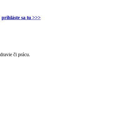
,
prihláste sa tu >>>
avie či prácu.