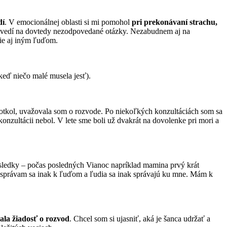
dí
. V emocionálnej oblasti si mi pomohol
pri prekonávaní strachu,
ovedí na dovtedy nezodpovedané otázky. Nezabudnem aj na
e aj iným ľuďom.
 keď niečo malé musela jesť).
dotkol, uvažovala som o rozvode. Po niekoľkých konzultáciách som sa
konzultácii nebol. V lete sme boli už dvakrát na dovolenke pri mori a
ýsledky – počas posledných Vianoc napríklad mamina prvý krát
a, správam sa inak k ľuďom a ľudia sa inak správajú ku mne. Mám k
la žiadosť o rozvod
. Chcel som si ujasniť, aká je šanca udržať a