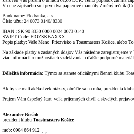
Zároveň Vás prosím o úhradu 61,00 EUR. Tento poplatok zahŕňa zápis
V cene zápisného su i prve dva papierové manuály Zručný rečník (Co
Bank name: Fio banka, a.s.
Číslo účtu: 24 0073 0140/ 8330
IBAN.: SK 90 8330 0000 0024 0073 0140
SWIFT Code: FIOZSKBAXXX
Popis platby: Vaše Meno, Priezvisko a Toastmasters Košice, alebo To
Na základe platby a zaslaných údajov Vás následne zaregistrujeme v T
viac informácií o možnostiach vzdelávania a ďalšie podporné materiál
Dôležitá informácia:
Týmto sa stanete oficiálnymi členmi klubu Toa
Ak by ste mali akékoľvek otázky, obráťte sa na mňa, prezidenta klub
Prajem Vám úspešný štart, veľa príjemných chvíľ a skvelých prejavo
Alexander Birčák
prezident klubu
Toastmasters Košice
mob: 0904 864 912