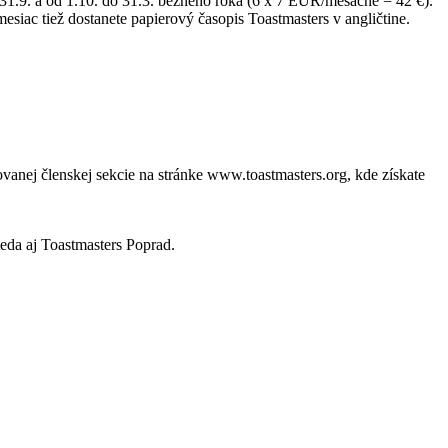
31.9. a od 1.10. do 31.3. bežného roka (6 x 7 EUR/mesacne = 42 €).
ac tiež dostanete papierový časopis Toastmasters v angličtine.
ovanej členskej sekcie na stránke www.toastmasters.org, kde získate
eda aj Toastmasters Poprad.