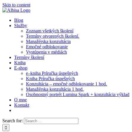
Skip to content
Blog
Služby
Zoznam všetkých školení
Termíny otvorených školení.
Manažérska konzultácia
Emočné odblokovanie
Vystúpenia v médiách
Termíny školení
Kniha
E-shop
e–kniha Príručka úspešných
Kniha Príručka úspešných
Konzultácia – emočné odblokovanie 1 hod.
Manažérska konzultácia 1 hod.
Osobnostný portrét Lumina Spark + konzultácia výklad
O mne
Kontakt
Search for: