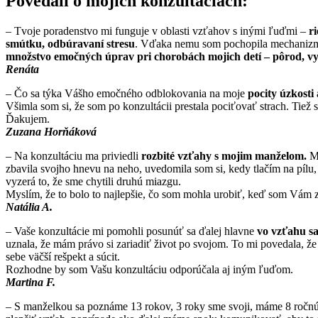
Povedali o mojich konzultáciách:
– Tvoje poradenstvo mi funguje v oblasti vzťahov s inými ľuďmi –
r
smútku, odbúravaní stresu
. Vďaka nemu som pochopila mechanizmy
množstvo emočných úprav pri chorobách mojich detí – pôrod, vy
Renáta
– Čo sa týka Vášho emočného odblokovania na moje
pocity úzkosti 
Všimla som si, že som po konzultácii prestala pociťovať strach. Tiež 
Ďakujem.
Zuzana Horňáková
– Na konzultáciu ma priviedli
rozbité vzťahy s mojim manželom.
Ma
zbavila svojho hnevu na neho, uvedomila som si, kedy tlačím na pílu, 
vyzerá to, že sme chytili druhú miazgu.
Myslím, že to bolo to najlepšie, čo som mohla urobiť, keď som Vám z
Natália A.
– Vaše konzultácie mi pomohli posunúť sa ďalej hlavne
vo vzťahu s
uznala, že mám právo si zariadiť život po svojom. To mi povedala, ž
sebe väčší rešpekt a súcit.
Rozhodne by som Vašu konzultáciu odporúčala aj iným ľuďom.
Martina F.
– S manželkou sa poznáme 13 rokov, 3 roky sme svoji, máme 8 ročnú 