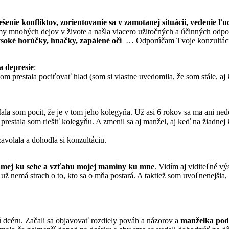
iešenie konfliktov, zorientovanie sa v zamotanej situácii, vedenie ľu
 mnohých dejov v živote a našla viacero užitočných a účinných odp
soké horúčky, hnačky, zapálené oči
… Odporúčam Tvoje konzultáci
a depresie
:
som prestala pociťovať hlad (som si vlastne uvedomila, že som stále, aj
la som pocit, že je v tom jeho kolegyňa. Už asi 6 rokov sa ma ani ne
prestala som riešiť kolegyňu. A zmenil sa aj manžel, aj keď na žiadnej 
avolala a dohodla si konzultáciu.
amej ku sebe a vzťahu mojej maminy ku mne
. Vidím aj viditeľné v
e už nemá strach o to, kto sa o mňa postará. A taktiež som uvoľnenejši
dcéru. Začali sa objavovať rozdiely pováh a názorov a
manželka poda