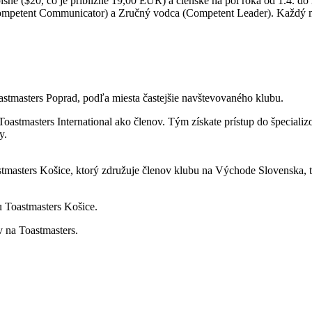
né ($20, čo je približne 19,00 EUR) a členské na pol roka od 1.4. do 
mpetent Communicator) a Zručný vodca (Competent Leader). Každý mesi
astmasters Poprad, podľa miesta častejšie navštevovaného klubu.
oastmasters International ako členov. Tým získate prístup do špecializ
y.
stmasters Košice, ktorý združuje členov klubu na Východe Slovenska, t
u Toastmasters Košice.
v na Toastmasters.