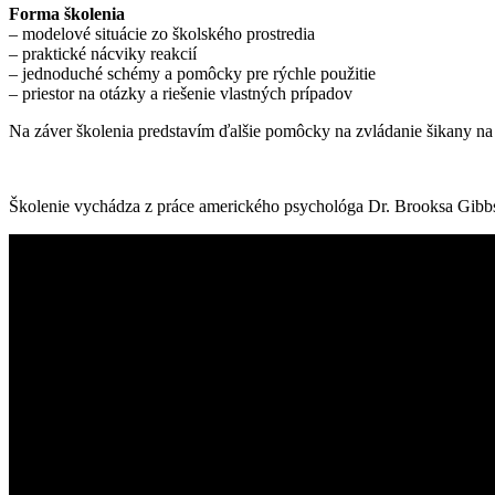
Forma školenia
– modelové situácie zo školského prostredia
– praktické nácviky reakcií
– jednoduché schémy a pomôcky pre rýchle použitie
– priestor na otázky a riešenie vlastných prípadov
Na záver školenia predstavím ďalšie pomôcky na zvládanie šikany na
Školenie vychádza z práce amerického psychológa Dr. Brooksa Gibbsa