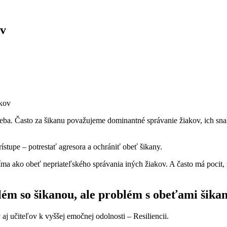
ov
íkov
ba. Často za šikanu považujeme dominantné správanie žiakov, ich snah
stupe – potrestať agresora a ochrániť obeť šikany.
íma ako obeť nepriateľského správania iných žiakov. A často má pocit, 
m so šikanou, ale problém s obeťami šikan
 aj učiteľov k vyššej emočnej odolnosti – Resiliencii.