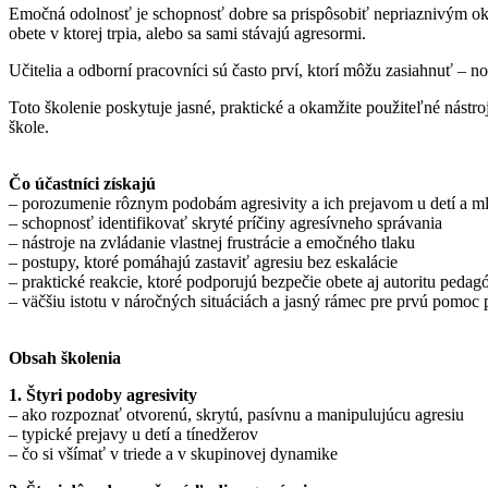
Emočná odolnosť je schopnosť dobre sa prispôsobiť nepriaznivým okoln
obete v ktorej trpia, alebo sa sami stávajú agresormi.
Učitelia a odborní pracovníci sú často prví, ktorí môžu zasiahnuť – 
Toto školenie poskytuje jasné, praktické a okamžite použiteľné nástro
škole.
Čo účastníci získajú
– porozumenie rôznym podobám agresivity a ich prejavom u detí a m
– schopnosť identifikovať skryté príčiny agresívneho správania
– nástroje na zvládanie vlastnej frustrácie a emočného tlaku
– postupy, ktoré pomáhajú zastaviť agresiu bez eskalácie
– praktické reakcie, ktoré podporujú bezpečie obete aj autoritu pedag
– väčšiu istotu v náročných situáciách a jasný rámec pre prvú pomoc p
Obsah školenia
1. Štyri podoby agresivity
– ako rozpoznať otvorenú, skrytú, pasívnu a manipulujúcu agresiu
– typické prejavy u detí a tínedžerov
– čo si všímať v triede a v skupinovej dynamike