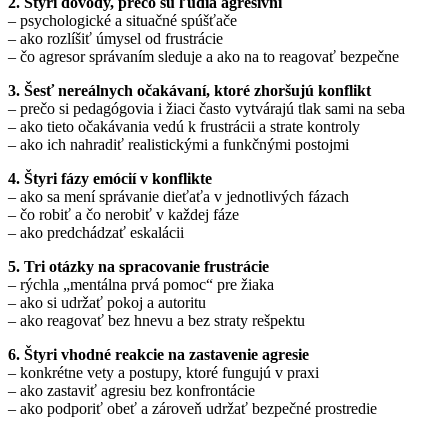
2. Štyri dôvody, prečo sú ľudia agresívni
– psychologické a situačné spúšťače
– ako rozlíšiť úmysel od frustrácie
– čo agresor správaním sleduje a ako na to reagovať bezpečne
3. Šesť nereálnych očakávaní, ktoré zhoršujú konflikt
– prečo si pedagógovia i žiaci často vytvárajú tlak sami na seba
– ako tieto očakávania vedú k frustrácii a strate kontroly
– ako ich nahradiť realistickými a funkčnými postojmi
4. Štyri fázy emócií v konflikte
– ako sa mení správanie dieťaťa v jednotlivých fázach
– čo robiť a čo nerobiť v každej fáze
– ako predchádzať eskalácii
5. Tri otázky na spracovanie frustrácie
– rýchla „mentálna prvá pomoc“ pre žiaka
– ako si udržať pokoj a autoritu
– ako reagovať bez hnevu a bez straty rešpektu
6. Štyri vhodné reakcie na zastavenie agresie
– konkrétne vety a postupy, ktoré fungujú v praxi
– ako zastaviť agresiu bez konfrontácie
– ako podporiť obeť a zároveň udržať bezpečné prostredie