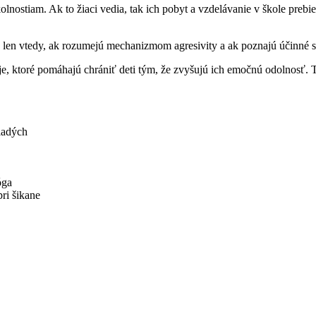
ostiam. Ak to žiaci vedia, tak ich pobyt a vzdelávanie v škole prebieh
no len vtedy, ak rozumejú mechanizmom agresivity a ak poznajú účinné s
je, ktoré pomáhajú chrániť deti tým, že zvyšujú ich emočnú odolnosť. T
ladých
óga
ri šikane