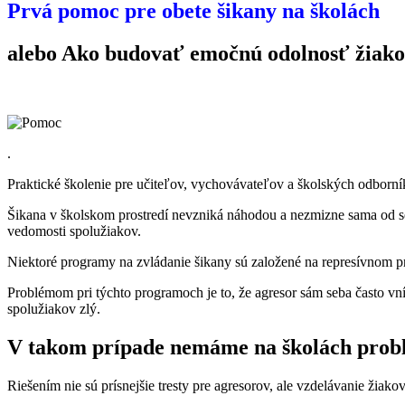
Prvá pomoc pre obete šikany na školách
alebo Ako budovať emočnú odolnosť žiak
.
Praktické školenie pre učiteľov, vychovávateľov a školských odborn
Šikana v školskom prostredí nevzniká náhodou a nezmizne sama od se
vedomosti spolužiakov.
Niektoré programy na zvládanie šikany sú založené na represívnom prí
Problémom pri týchto programoch je to, že agresor sám seba často vn
spolužiakov zlý.
V takom prípade nemáme na školách problé
Riešením nie sú prísnejšie tresty pre agresorov, ale vzdelávanie žiakov