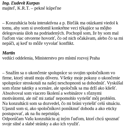
Ing. Ľudevít Kurpas
majiteľ, K.R.T. – pekné kúpeľne
– Konzultácia bola interaktívna a p. Birčák ma otázkami viedol k
tomu, aby som si uvedomil konkrétne veci týkajúce sa môjho
delegovania úloh na podriadených. Pochopil som, že by som mal
ľuďom viac otvorene hovoriť, čo od nich očakávam, alebo čo sa mi
nepáči, aj keď to môže vyvolať konflikt.
Martin
vedúci oddelenia, Ministerstvo pro místní rozvoj Praha
– Snažím sa o ukončenie spolupráce so svojim spoločníkom vo
firme, ktorý stratil moju dôveru. Všetky moje pokusy o ukončenie
spolupráce stroskotali na našej neschopnosti sa dohodnúť. Vyskúšal
som rôzne taktiky a scenáre, ale spoločník sa ma drží ako kliešť.
Absolvoval som viacero školení a webinárov s rôznymi
motivátormi, ale nič mi zatiaľ nepomohlo vyriešiť môj problém.
Na konzultácii som sa dozvedel, čo mi bráni vyriešiť celú situáciu.
Ujasnil som si, ako spoločníkovi ponúknuť dohodu a ako eticky
postupovať, ak na ňu nepristúpi.
Odporúčam Vašu konzultáciu aj iným ľuďom, ktorí chcú spoznať
svoje silné a slabé stránky a ako ich využiť.