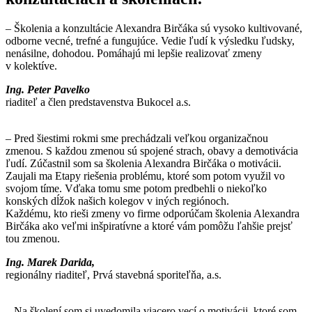
– Školenia a konzultácie Alexandra Birčáka sú vysoko kultivované,
odborne vecné, trefné a fungujúce. Vedie ľudí k výsledku ľudsky,
nenásilne, dohodou. Pomáhajú mi lepšie realizovať zmeny
v kolektíve.
Ing. Peter Pavelko
riaditeľ a člen predstavenstva Bukocel a.s.
– Pred šiestimi rokmi sme prechádzali veľkou organizačnou
zmenou. S každou zmenou sú spojené strach, obavy a demotivácia
ľudí. Zúčastnil som sa školenia Alexandra Birčáka o motivácii.
Zaujali ma Etapy riešenia problému, ktoré som potom využil vo
svojom tíme. Vďaka tomu sme potom predbehli o niekoľko
konských dĺžok našich kolegov v iných regiónoch.
Každému, kto rieši zmeny vo firme odporúčam školenia Alexandra
Birčáka ako veľmi inšpiratívne a ktoré vám pomôžu ľahšie prejsť
tou zmenou.
Ing. Marek Darida,
regionálny riaditeľ, Prvá stavebná sporiteľňa, a.s.
– Na školení som si uvedomila viacero vecí o motivácii, ktoré som