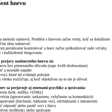
ent hnevu
sa niekedy nahnevá. Problém s hnevom začne vtedy, keď sa dokážeme
ľmi silno nahnevať.
tom prestávame kontrolovať a hnev začne poškodzovať naše vzťahy,
v i každodenné fungovanie.
 prejavy nadmerného hnevu sú:
evu bez primeraného dôvodu (napr. kvôli drobnostiam)
ť a neustále napätie
 vecí, ktoré iní zvládajú pokojne
s všetko rozčuľuje, aj keď objektívne na to nie je dôvod
v sa prejavuje aj zmenami psychiky a správania:
esia (krik, urážky, výčitky)
esivita (ignorovanie, sarkazmus, vyhýbanie sa komunikácii)
správanie (búchanie, hádzanie vecí, odchádzanie z miestnosti)
 odpustiť alebo pustiť veci z hlavy
tívne myšlienky alebo správanie