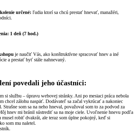
školenie určené:
ľudia ktorí sa chcú prestať hnevať, manažéri,
odníci.
nia: 1 deň (7 hod.)
kshopu
je naučiť Vás, ako konštruktívne spracovať hnev a iné
cie a prestať byť stále nahnevaný.
lení povedali jeho účastníci:
m si službu – úpravu webovej stránky. Ani po mesiaci práca nebola
om chcel zálohu naspäť. Dodávateľ sa začal vykrúcať a nakoniec
l. Strašne som sa na neho hneval, považoval som to za podvod za
Môj hnev mi bránil sústrediť sa na moje ciele. Uvoľnenie hnevu podľa
 musel robiť dvakrát, ale teraz som úplne pokojný, keď si
ko som mu naletel.
stník.