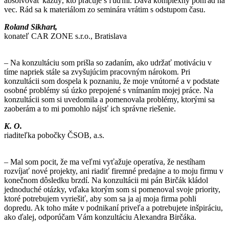
absolvovať každý, kto pracuje s ľuďmi. Dáva komplexný pohľad na
vec. Rád sa k materiálom zo seminára vrátim s odstupom času.
Roland Sikhart,
konateľ CAR ZONE s.r.o., Bratislava
– Na konzultáciu som prišla so zadaním, ako udržať motiváciu v
tíme napriek stále sa zvyšujúcim pracovným nárokom. Pri
konzultácii som dospela k poznaniu, že moje vnútorné a v podstate
osobné problémy sú úzko prepojené s vnímaním mojej práce. Na
konzultácii som si uvedomila a pomenovala problémy, ktorými sa
zaoberám a to mi pomohlo nájsť ich správne riešenie.
K. O.
riaditeľka pobočky ČSOB, a.s.
– Mal som pocit, že ma veľmi vyťažuje operatíva, že nestíham
rozvíjať nové projekty, ani riadiť firemné predajne a to moju firmu v
konečnom dôsledku brzdí. Na konzultácii mi pán Birčák kládol
jednoduché otázky, vďaka ktorým som si pomenoval svoje priority,
ktoré potrebujem vyriešiť, aby som sa ja aj moja firma pohli
dopredu. Ak toho máte v podnikaní priveľa a potrebujete inšpiráciu,
ako ďalej, odporúčam Vám konzultáciu Alexandra Birčáka.