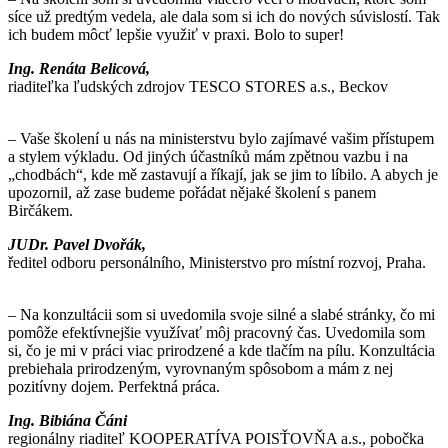
síce už predtým vedela, ale dala som si ich do nových súvislostí. Tak
ich budem môcť lepšie využiť v praxi. Bolo to super!
Ing. Renáta Belicová,
riaditeľka ľudských zdrojov TESCO STORES a.s., Beckov
– Vaše školení u nás na ministerstvu bylo zajímavé vašim přístupem
a stylem výkladu. Od jiných účastníků mám zpětnou vazbu i na
„chodbách“, kde mě zastavují a říkají, jak se jim to líbilo. A abych je
upozornil, až zase budeme pořádat nějaké školení s panem
Birčákem.
JUDr. Pavel Dvořák,
ředitel odboru personálního, Ministerstvo pro místní rozvoj, Praha.
– Na konzultácii som si uvedomila svoje silné a slabé stránky, čo mi
pomôže efektívnejšie využívať môj pracovný čas. Uvedomila som
si, čo je mi v práci viac prirodzené a kde tlačím na pílu. Konzultácia
prebiehala prirodzeným, vyrovnaným spôsobom a mám z nej
pozitívny dojem. Perfektná práca.
Ing. Bibiána Čáni
regionálny riaditeľ KOOPERATÍVA POISŤOVŇA a.s., pobočka