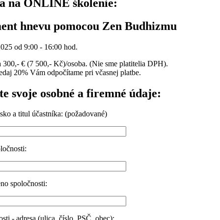
ka na ONLINE školenie:
nt hnevu pomocou Zen Budhizmu
025 od 9:00 - 16:00 hod.
300,- € (7 500,- Kč)/osoba. (Nie sme platitelia DPH).
edaj 20% Vám odpočítame pri včasnej platbe.
e svoje osobné a firemné údaje:
sko a titul účastníka: (požadované)
ločnosti:
o spoločnosti:
sti - adresa (ulica, číslo, PSČ, obec):