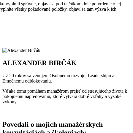
ku vyplnili správne, objaví sa pod tlačítkom dole potvrdenie o jej
evyplníte všetky požadované položky, objaví sa tam výzva k ich
ALEXANDER BIRČÁK
Už 20 rokov sa venujem Osobnému rozvoju, Leadershipu a
Emočnému odblokovaniu.
Vďaka tomu pomáham manažérom prejsť od stresujúceho života k
pokojnému napredovaniu, ktoré vytvára dobré vzťahy a vysoké
výkony.
Povedali o mojich manažérskych
konzultáciách a školeniach: