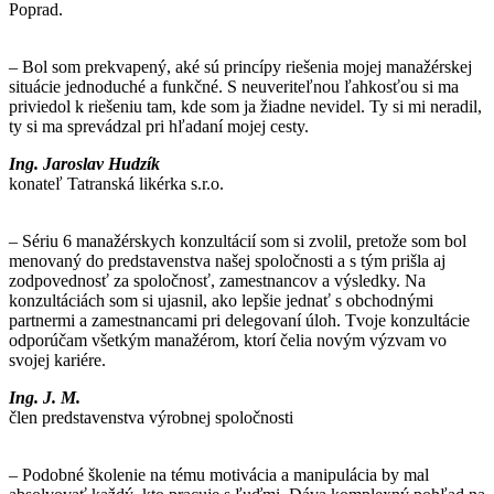
Poprad.
– Bol som prekvapený, aké sú princípy riešenia mojej manažérskej
situácie jednoduché a funkčné. S neuveriteľnou ľahkosťou si ma
priviedol k riešeniu tam, kde som ja žiadne nevidel. Ty si mi neradil,
ty si ma sprevádzal pri hľadaní mojej cesty.
Ing. Jaroslav Hudzík
konateľ Tatranská likérka s.r.o.
– Sériu 6 manažérskych konzultácií som si zvolil, pretože som bol
menovaný do predstavenstva našej spoločnosti a s tým prišla aj
zodpovednosť za spoločnosť, zamestnancov a výsledky. Na
konzultáciách som si ujasnil, ako lepšie jednať s obchodnými
partnermi a zamestnancami pri delegovaní úloh. Tvoje konzultácie
odporúčam všetkým manažérom, ktorí čelia novým výzvam vo
svojej kariére.
Ing. J. M.
člen predstavenstva výrobnej spoločnosti
– Podobné školenie na tému motivácia a manipulácia by mal