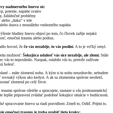
javy nadmerného hnevu sú:
ep, potenie, napätie svalov
vy, žalúdočné problémy
 alebo „tlaku“ v tele
lebo únava z neustáleho vnútorného napätia
ýšenie hladiny hnevu objaví po tom, čo človek zažije nejakú
osť, emočnú traumu alebo podraz.
dlo hovorí, že
čo vás nezabije, to vás posilní
. A to je veľký omyl.
 tretia možnosť:
Šokujúca udalosť vás síce nezabije, ale zlomí.
Stále
bec vás to neposilnilo. Naopak, oslabilo vás to, pretože zažívate
kú bolesť.
dané – máte zlomenú nohu. A kým si tu nohu neuzdravíte, nebudete
rovnaký výkon ako kedysi. A ak sa zlomenina správne neošetrí,
zostať zlomená po celý život.
 traumu správne ošetríte a spracujete, nastane u vás posttraumatický
ete lepšie pripravení zvládať podobné šokujúce situácie v budúcnosti.
ké spracovanie hnevu sa riadi pravidlom: Zmeň to, Odíď, Prijmi to.
ie emočnej traumy je treba urobiť tieto kroky: