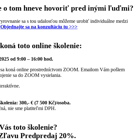
e o tom hneve hovoriť pred inými ľuďmi?
yrovnanie sa s tou udalosťou môžeme urobiť individuálne medzi
.
Objednajte sa na konzultáciu tu >>>
koná toto online školenie:
2025 od 9:00 – 16:00 hod.
e sa koná online prostredníctvom ZOOM. Emailom Vám pošlem
pojenie sa do ZOOM vysielania.
teraktívne.
kolenia: 300,- € (7 500 Kč)/osoba.
ná, nie sme platiteľmi DPH.
Vás toto školenie?
 Zľavu Predpredaj 20%.