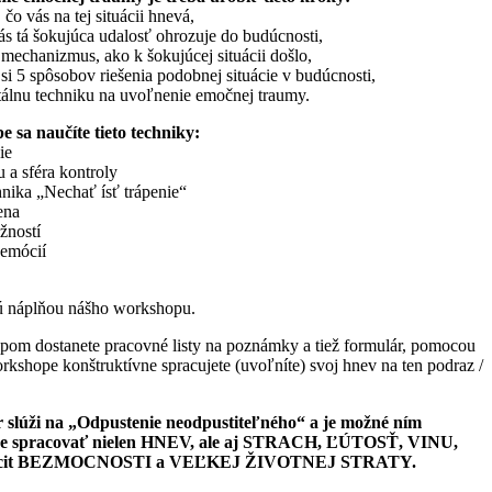
čo vás na tej situácii hnevá,
vás tá šokujúca udalosť ohrozuje do budúcnosti,
echanizmus, ako k šokujúcej situácii došlo,
i 5 spôsobov riešenia podobnej situácie v budúcnosti,
álnu techniku na uvoľnenie emočnej traumy.
 sa naučíte tieto techniky:
ie
u a sféra kontroly
nika „Nechať ísť trápenie“
ena
žností
 emócií
sú náplňou nášho workshopu.
om dostanete pracovné listy na poznámky a tiež formulár, pomocou
rkshope konštruktívne spracujete (uvoľníte) svoj hnev na ten podraz /
 slúži na „Odpustenie neodpustiteľného“ a je možné ním
ne spracovať nielen HNEV, ale aj STRACH, ĽÚTOSŤ, VINU,
cit BEZMOCNOSTI a VEĽKEJ ŽIVOTNEJ STRATY.