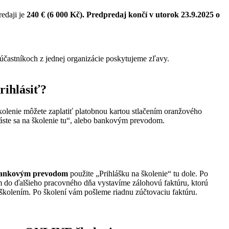
edaji je
240 € (6 000 Kč). Predpredaj končí v utorok 23.9.2025 o
 účastníkoch z jednej organizácie poskytujeme zľavy.
rihlásiť?
kolenie môžete zaplatiť platobnou kartou stlačením oranžového
hláste sa na školenie tu“, alebo bankovým prevodom.
 bankovým prevodom
použite „Prihlášku na školenie“ tu dole. Po
m do ďalšieho pracovného dňa vystavíme zálohovú faktúru, ktorú
 školením. Po školení vám pošleme riadnu zúčtovaciu faktúru.