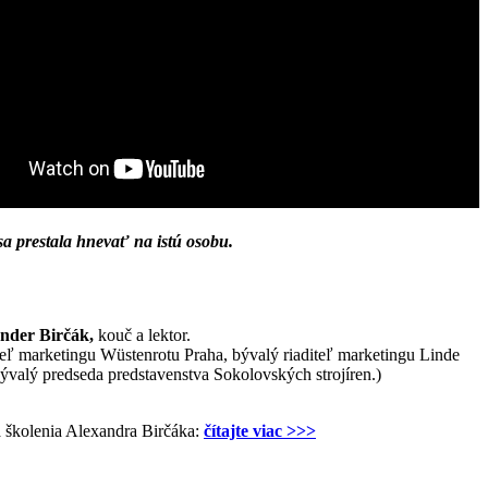
sa prestala hnevať na istú osobu.
nder Birčák,
kouč a lektor.
teľ marketingu Wüstenrotu Praha, bývalý riaditeľ marketingu Linde
ývalý predseda predstavenstva Sokolovských strojíren.)
a školenia Alexandra Birčáka:
čítajte viac >>>