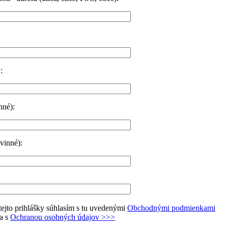
:
nné):
vinné):
ejto prihlášky súhlasím s tu uvedenými
Obchodnými podmienkami
a s
Ochranou osobných údajov >>>