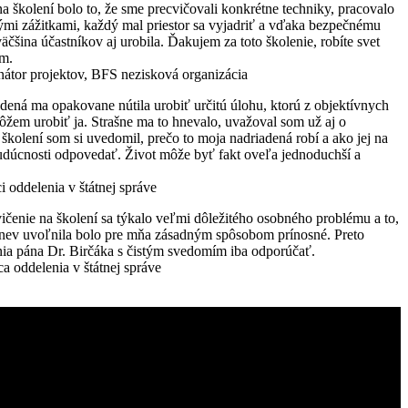
a školení bolo to, že sme precvičovali konkrétne techniky, pracovalo
ými zážitkami, každý mal priestor sa vyjadriť a vďaka bezpečnému
väčšina účastníkov aj urobila. Ďakujem za toto školenie, robíte svet
om.
átor projektov, BFS nezisková organizácia
dená ma opakovane nútila urobiť určitú úlohu, ktorú z objektívnych
em urobiť ja. Strašne ma to hnevalo, uvažoval som už aj o
školení som si uvedomil, prečo to moja nadriadená robí a ako jej na
dúcnosti odpovedať. Život môže byť fakt oveľa jednoduchší a
 oddelenia v štátnej správe
vičenie na školení sa týkalo veľmi dôležitého osobného problému a to,
hnev uvoľnila bolo pre mňa zásadným spôsobom prínosné. Preto
ia pána Dr. Birčáka s čistým svedomím iba odporúčať.
a oddelenia v štátnej správe