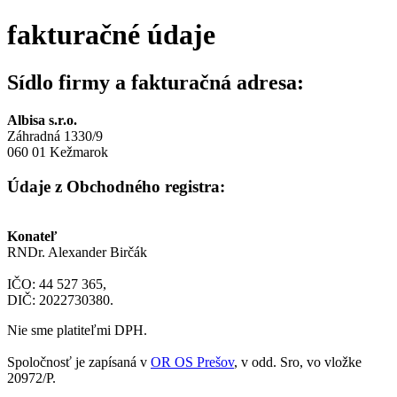
Skip
fakturačné údaje
to
content
Sídlo firmy a fakturačná adresa:
Albisa s.r.o.
Záhradná 1330/9
060 01 Kežmarok
Údaje z Obchodného registra:
Konateľ
RNDr. Alexander Birčák
IČO: 44 527 365,
DIČ: 2022730380.
Nie sme platiteľmi DPH.
Spoločnosť je zapísaná v
OR OS Prešov
, v odd. Sro, vo vložke
20972/P.