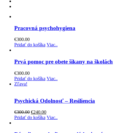
Pracovná psychohygiena
€
300.00
Pridať do košíka
Viac..
Prvá pomoc pre obete šikany na školách
€
300.00
Pridať do košíka
Viac..
Zľava!
Psychická Odolnosť – Resiliencia
Original
Current
€
300.00
€
240.00
price
price
Pridať do košíka
Viac..
was:
is:
€300.00.
€240.00.